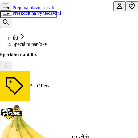
Přejít na hlavní obsah
Přeskočit na vyhledávání
Speciální nabídky
Speciální nabídky
All Offers
Top výběr