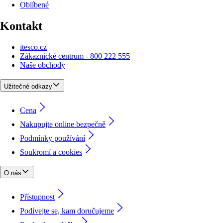
Oblíbené
Kontakt
itesco.cz
Zákaznické centrum - 800 222 555
Naše obchody
Užitečné odkazy
Cena
Nakupujte online bezpečně
Podmínky používání
Soukromí a cookies
O nás
Přístupnost
Podívejte se, kam doručujeme