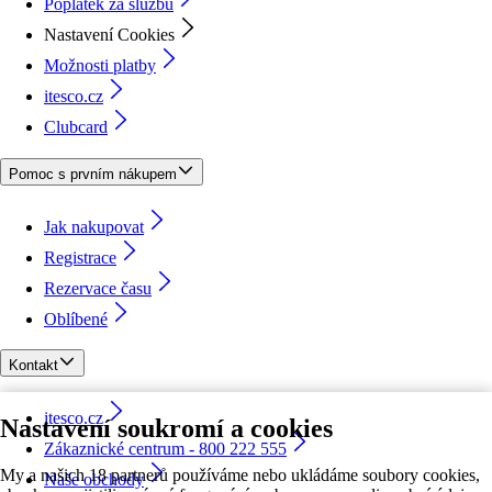
Poplatek za službu
Nastavení Cookies
Možnosti platby
itesco.cz
Clubcard
Pomoc s prvním nákupem
Jak nakupovat
Registrace
Rezervace času
Oblíbené
Kontakt
itesco.cz
Nastavení soukromí a cookies
Zákaznické centrum - 800 222 555
My a našich 18 partnerů používáme nebo ukládáme soubory cookies,
Naše obchody