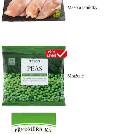
Maso a lahůdky
Mražené