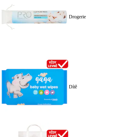
Drogerie
Dítě