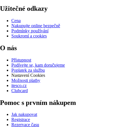
Užitečné odkazy
Cena
Nakupujte online bezpečně
Podmínky používání
Soukromí a cookies
O nás
Přístupnost
Podívejte se, kam doručujeme
Poplatek za službu
Nastavení Cookies
Možnosti platby
itesco.cz
Clubcard
Pomoc s prvním nákupem
Jak nakupovat
Registrace
Rezervace času