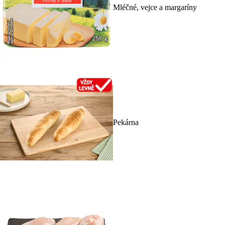
Mléčné, vejce a margaríny
Pekárna