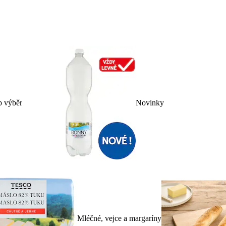
p výběr
Novinky
Mléčné, vejce a margaríny