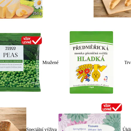
Mražené
Trv
Speciální výživa
Úkli