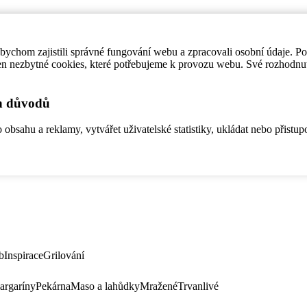
ychom zajistili správné fungování webu a zpracovali osobní údaje. P
en nezbytné cookies, které potřebujeme k provozu webu. Své rozhodnu
ch důvodů
bsahu a reklamy, vytvářet uživatelské statistiky, ukládat nebo přistup
b
Inspirace
Grilování
argaríny
Pekárna
Maso a lahůdky
Mražené
Trvanlivé