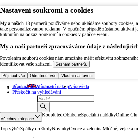
Nastavení soukromí a cookies
My a našich 18 partnerů používáme nebo ukládáme soubory cookies, ab
také personalizovanou reklamu. V opačném případě zůstanou aktivní j
kliknutím na odkaz Soukromí a cookies v patičce webu.
My a naši partneři zpracováváme údaje z následující
Povolením souborů cookies nám umožníte měřit efektivitu zobrazeného o
identifikovat vaše zařízení.
Seznam partnerů.
Přijmout vše
Odmítnout vše
Vlastní nastavení
Přejít na hlavní obsah
Můj první nákup
Nápověda
English
Přeskočit na vyhledávání
Koupit teď
Oblíbené
Speciální nabídky
Online Clu
Všechny kategorie
Top výběr
Zpátky do školy
Novinky
Ovoce a zelenina
Mléčné, vejce a m