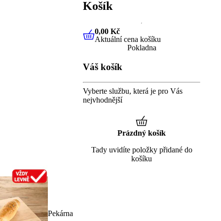
Košík
0,00 Kč
Aktuální cena košíku
0,00 Kč
Aktuální cena košíku
Pokladna
Váš košík
Vyberte službu, která je pro Vás
nejvhodnější
Prázdný košík
Tady uvidíte položky přidané do
košíku
Pekárna