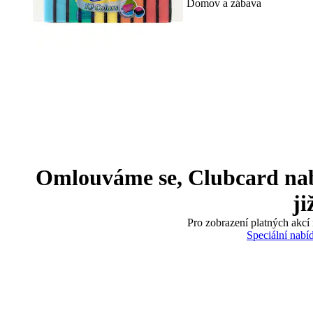
Domov a zábava
Omlouváme se, Clubcard nabíd
ji
Pro zobrazení platných akcí 
Speciální nabí