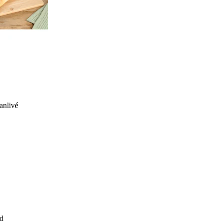
anlivé
d