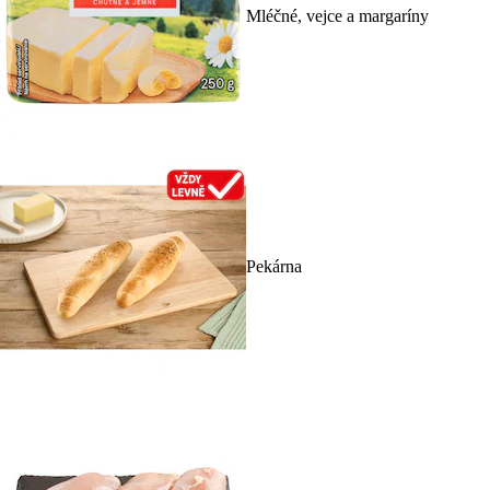
Mléčné, vejce a margaríny
Pekárna