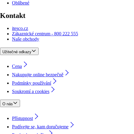
Oblíbené
Kontakt
itesco.cz
Zákaznické centrum - 800 222 555
Naše obchody
Užitečné odkazy
Cena
Nakupujte online bezpečně
Podmínky používání
Soukromí a cookies
O nás
Přístupnost
Podívejte se, kam doručujeme