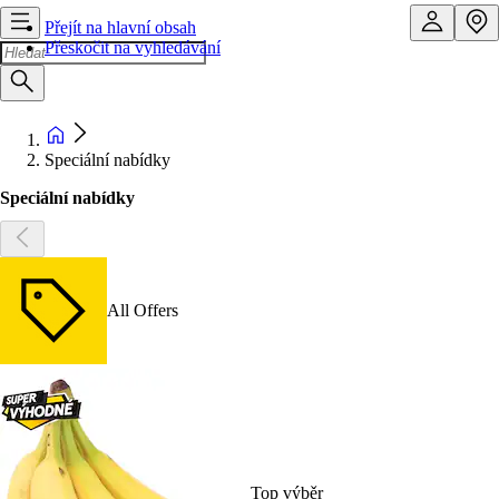
Přejít na hlavní obsah
Přeskočit na vyhledávání
Speciální nabídky
Speciální nabídky
All Offers
Top výběr