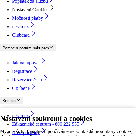
Poplatek za službu
Nastavení Cookies
Možnosti platby
itesco.cz
Clubcard
Pomoc s prvním nákupem
Jak nakupovat
Registrace
Rezervace času
Oblíbené
Kontakt
itesco.cz
Nastavení soukromí a cookies
Zákaznické centrum - 800 222 555
My a našich 18 partnerů používáme nebo ukládáme soubory cookies,
Naše obchody