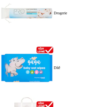
Drogerie
Dítě