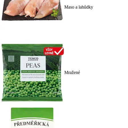
Maso a lahůdky
Mražené