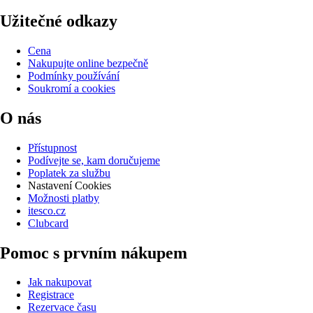
Užitečné odkazy
Cena
Nakupujte online bezpečně
Podmínky používání
Soukromí a cookies
O nás
Přístupnost
Podívejte se, kam doručujeme
Poplatek za službu
Nastavení Cookies
Možnosti platby
itesco.cz
Clubcard
Pomoc s prvním nákupem
Jak nakupovat
Registrace
Rezervace času