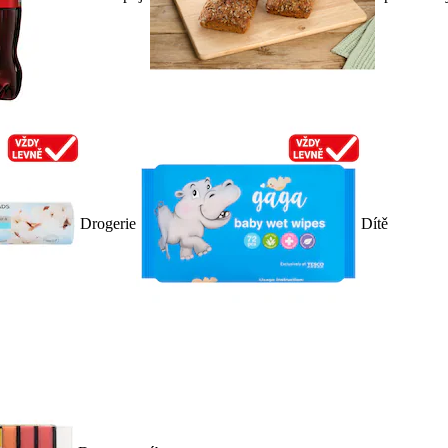
Drogerie
Dítě