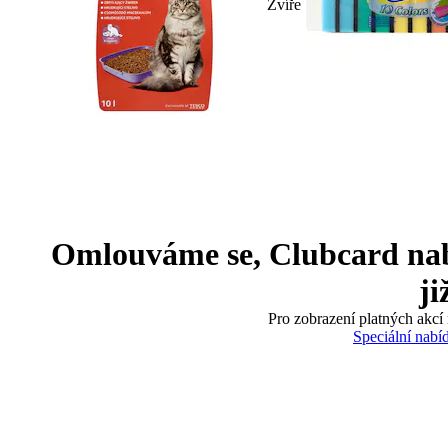
Zvíře
Omlouváme se, Clubcard nabíd
ji
Pro zobrazení platných akcí 
Speciální nabí