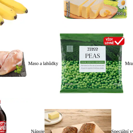
Maso a lahůdky
Mra
Nápoje
Speciální v