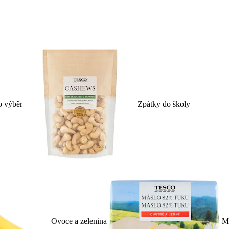
p výběr
Zpátky do školy
Ovoce a zelenina
Ml