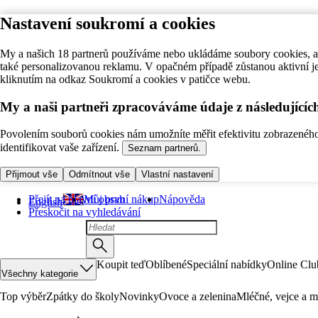
Nastavení soukromí a cookies
My a našich 18 partnerů používáme nebo ukládáme soubory cookies, ab
také personalizovanou reklamu. V opačném případě zůstanou aktivní j
kliknutím na odkaz Soukromí a cookies v patičce webu.
My a naši partneři zpracováváme údaje z následující
Povolením souborů cookies nám umožníte měřit efektivitu zobrazeného o
identifikovat vaše zařízení.
Seznam partnerů.
Přijmout vše
Odmítnout vše
Vlastní nastavení
Přejít na hlavní obsah
Můj první nákup
Nápověda
English
Přeskočit na vyhledávání
Koupit teď
Oblíbené
Speciální nabídky
Online Clu
Všechny kategorie
Top výběr
Zpátky do školy
Novinky
Ovoce a zelenina
Mléčné, vejce a m