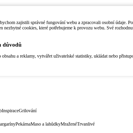
ychom zajistili správné fungování webu a zpracovali osobní údaje. P
en nezbytné cookies, které potřebujeme k provozu webu. Své rozhodnu
ch důvodů
bsahu a reklamy, vytvářet uživatelské statistiky, ukládat nebo přistup
b
Inspirace
Grilování
argaríny
Pekárna
Maso a lahůdky
Mražené
Trvanlivé