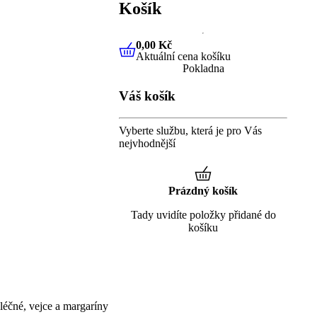
Košík
0,00 Kč
Aktuální cena košíku
0,00 Kč
Aktuální cena košíku
Pokladna
Váš košík
Vyberte službu, která je pro Vás
nejvhodnější
Prázdný košík
Tady uvidíte položky přidané do
košíku
éčné, vejce a margaríny