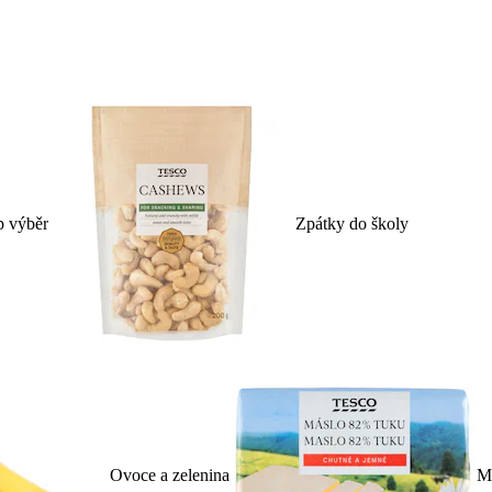
p výběr
Zpátky do školy
Ovoce a zelenina
Ml