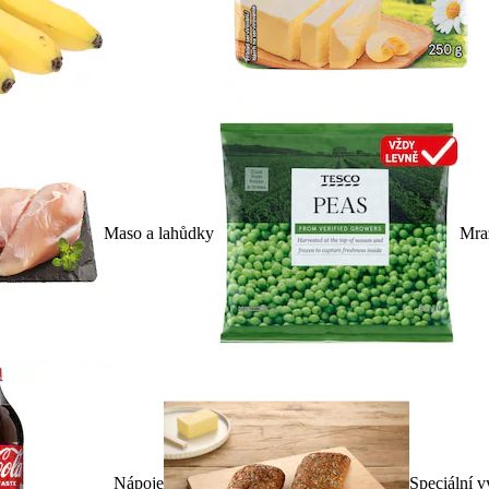
Maso a lahůdky
Mra
Nápoje
Speciální v