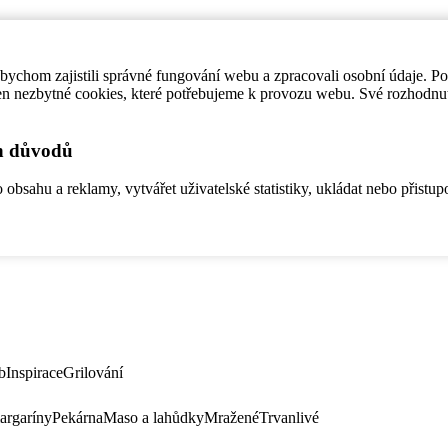
ychom zajistili správné fungování webu a zpracovali osobní údaje. P
en nezbytné cookies, které potřebujeme k provozu webu. Své rozhodnu
ch důvodů
bsahu a reklamy, vytvářet uživatelské statistiky, ukládat nebo přistup
b
Inspirace
Grilování
argaríny
Pekárna
Maso a lahůdky
Mražené
Trvanlivé