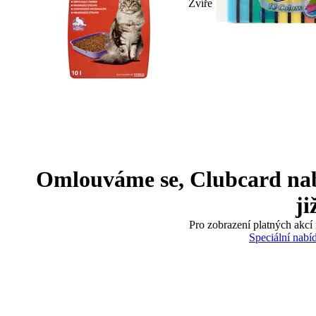
Zvíře
Omlouváme se, Clubcard nabíd
ji
Pro zobrazení platných akcí 
Speciální nabí