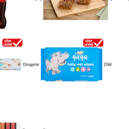
Drogerie
Dítě