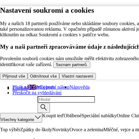
Nastavení soukromí a cookies
My a našich 18 partnerů používáme nebo ukládáme soubory cookies, ab
také personalizovanou reklamu. V opačném případě zůstanou aktivní j
kliknutím na odkaz Soukromí a cookies v patičce webu.
My a naši partneři zpracováváme údaje z následující
Povolením souborů cookies nám umožníte měřit efektivitu zobrazeného o
identifikovat vaše zařízení.
Seznam partnerů.
Přijmout vše
Odmítnout vše
Vlastní nastavení
Přejít na hlavní obsah
Můj první nákup
Nápověda
English
Přeskočit na vyhledávání
Koupit teď
Oblíbené
Speciální nabídky
Online Clu
Všechny kategorie
Top výběr
Zpátky do školy
Novinky
Ovoce a zelenina
Mléčné, vejce a m