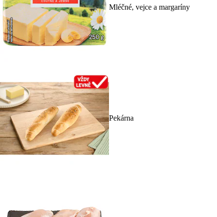
Mléčné, vejce a margaríny
Pekárna