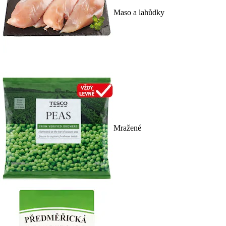
Maso a lahůdky
Mražené