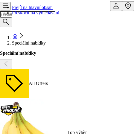
Přejít na hlavní obsah
Přeskočit na vyhledávání
Speciální nabídky
Speciální nabídky
All Offers
Top výběr