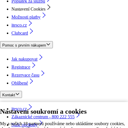
Poplatek za službu
Nastavení Cookies
Možnosti platby
itesco.cz
Clubcard
Pomoc s prvním nákupem
Jak nakupovat
Registrace
Rezervace času
Oblíbené
Kontakt
itesco.cz
Nastavení soukromí a cookies
Zákaznické centrum - 800 222 555
My a našich 18 partnerů používáme nebo ukládáme soubory cookies,
Naše obchody