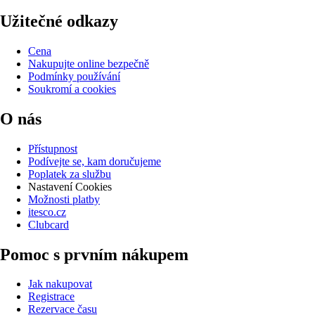
Užitečné odkazy
Cena
Nakupujte online bezpečně
Podmínky používání
Soukromí a cookies
O nás
Přístupnost
Podívejte se, kam doručujeme
Poplatek za službu
Nastavení Cookies
Možnosti platby
itesco.cz
Clubcard
Pomoc s prvním nákupem
Jak nakupovat
Registrace
Rezervace času