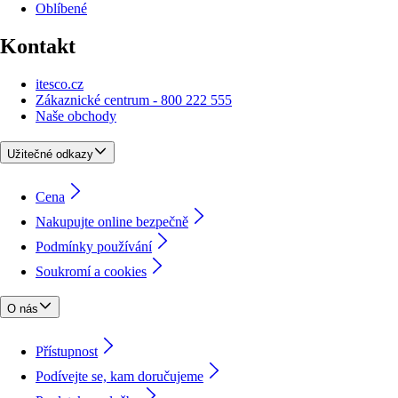
Oblíbené
Kontakt
itesco.cz
Zákaznické centrum - 800 222 555
Naše obchody
Užitečné odkazy
Cena
Nakupujte online bezpečně
Podmínky používání
Soukromí a cookies
O nás
Přístupnost
Podívejte se, kam doručujeme