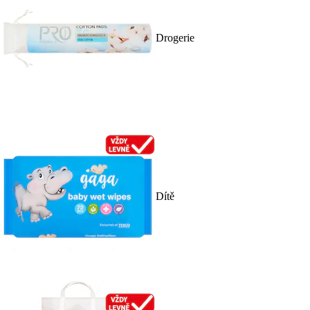
Drogerie
Dítě