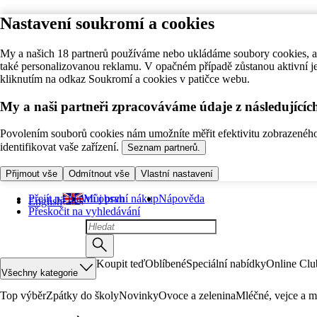
Nastavení soukromí a cookies
My a našich 18 partnerů používáme nebo ukládáme soubory cookies, ab
také personalizovanou reklamu. V opačném případě zůstanou aktivní j
kliknutím na odkaz Soukromí a cookies v patičce webu.
My a naši partneři zpracováváme údaje z následující
Povolením souborů cookies nám umožníte měřit efektivitu zobrazeného o
identifikovat vaše zařízení.
Seznam partnerů.
Přijmout vše
Odmítnout vše
Vlastní nastavení
Přejít na hlavní obsah
Můj první nákup
Nápověda
English
Přeskočit na vyhledávání
Koupit teď
Oblíbené
Speciální nabídky
Online Clu
Všechny kategorie
Top výběr
Zpátky do školy
Novinky
Ovoce a zelenina
Mléčné, vejce a m