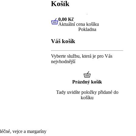
Košík
0,00 Kč
Aktuální cena košíku
0,00 Kč
Aktuální cena košíku
Pokladna
Váš košík
Vyberte službu, která je pro Vás
nejvhodnější
Prázdný košík
Tady uvidíte položky přidané do
košíku
éčné, vejce a margaríny