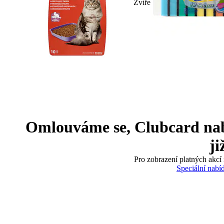
Zvíře
Omlouváme se, Clubcard nabíd
ji
Pro zobrazení platných akcí 
Speciální nabí