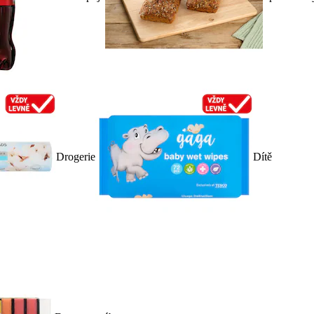
Drogerie
Dítě