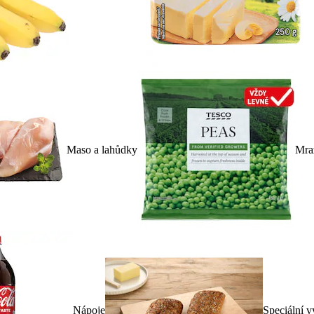
Maso a lahůdky
Mra
Nápoje
Speciální v