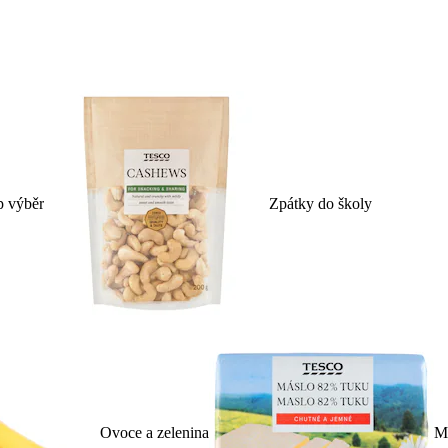
p výběr
Zpátky do školy
Ovoce a zelenina
Ml