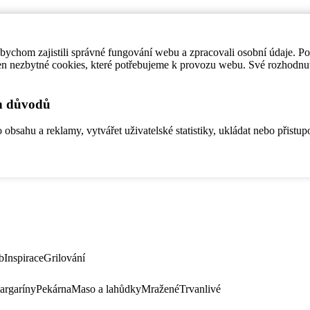
ychom zajistili správné fungování webu a zpracovali osobní údaje. P
en nezbytné cookies, které potřebujeme k provozu webu. Své rozhodnu
ch důvodů
bsahu a reklamy, vytvářet uživatelské statistiky, ukládat nebo přistup
b
Inspirace
Grilování
argaríny
Pekárna
Maso a lahůdky
Mražené
Trvanlivé