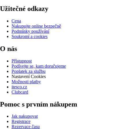
Užitečné odkazy
Cena
Nakupujte online bezpečně
Podmínky používání
Soukromí a cookies
O nás
Přístupnost
Podívejte se, kam doručujeme
Poplatek za službu
Nastavení Cookies
Možnosti platby
itesco.cz
Clubcard
Pomoc s prvním nákupem
Jak nakupovat
Registrace
Rezervace času