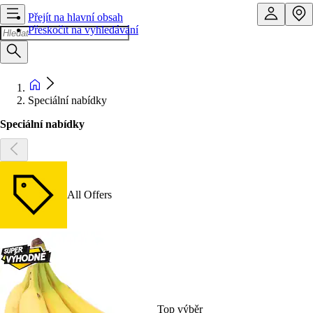
Přejít na hlavní obsah
Přeskočit na vyhledávání
Speciální nabídky
Speciální nabídky
All Offers
Top výběr