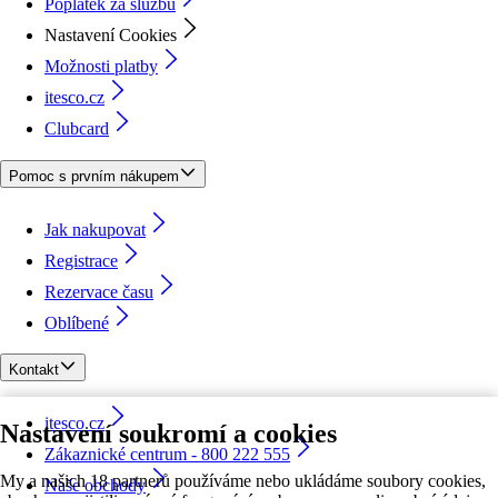
Poplatek za službu
Nastavení Cookies
Možnosti platby
itesco.cz
Clubcard
Pomoc s prvním nákupem
Jak nakupovat
Registrace
Rezervace času
Oblíbené
Kontakt
itesco.cz
Nastavení soukromí a cookies
Zákaznické centrum - 800 222 555
My a našich 18 partnerů používáme nebo ukládáme soubory cookies,
Naše obchody