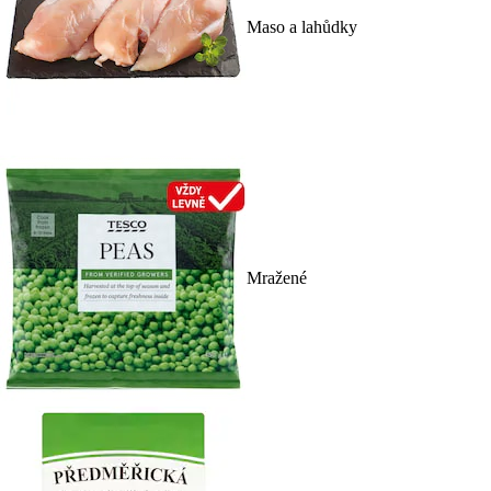
Maso a lahůdky
Mražené