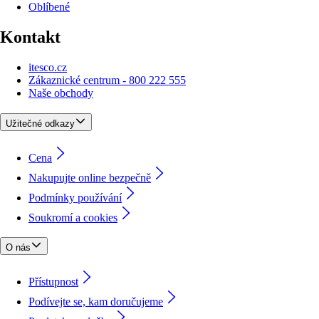
Oblíbené
Kontakt
itesco.cz
Zákaznické centrum - 800 222 555
Naše obchody
Užitečné odkazy
Cena
Nakupujte online bezpečně
Podmínky používání
Soukromí a cookies
O nás
Přístupnost
Podívejte se, kam doručujeme