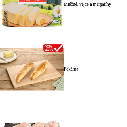
Mléčné, vejce a margaríny
Pekárna