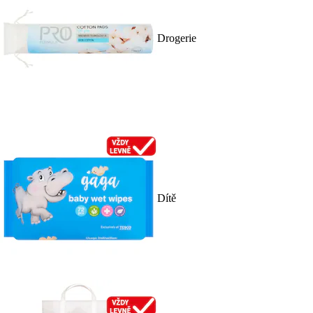
Drogerie
Dítě