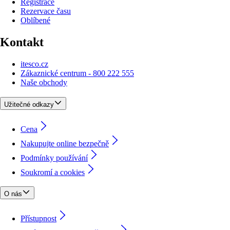
Registrace
Rezervace času
Oblíbené
Kontakt
itesco.cz
Zákaznické centrum - 800 222 555
Naše obchody
Užitečné odkazy
Cena
Nakupujte online bezpečně
Podmínky používání
Soukromí a cookies
O nás
Přístupnost