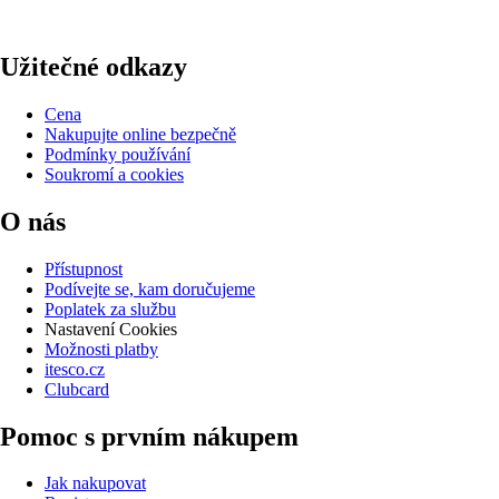
Užitečné odkazy
Cena
Nakupujte online bezpečně
Podmínky používání
Soukromí a cookies
O nás
Přístupnost
Podívejte se, kam doručujeme
Poplatek za službu
Nastavení Cookies
Možnosti platby
itesco.cz
Clubcard
Pomoc s prvním nákupem
Jak nakupovat