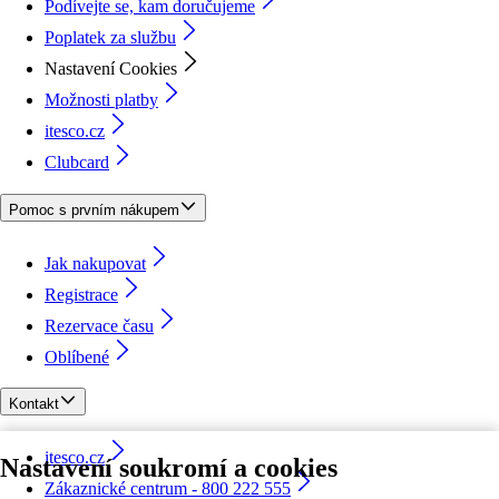
Podívejte se, kam doručujeme
Poplatek za službu
Nastavení Cookies
Možnosti platby
itesco.cz
Clubcard
Pomoc s prvním nákupem
Jak nakupovat
Registrace
Rezervace času
Oblíbené
Kontakt
itesco.cz
Nastavení soukromí a cookies
Zákaznické centrum - 800 222 555