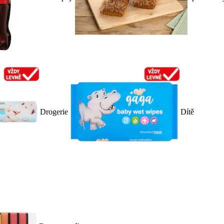
Drogerie
Dítě