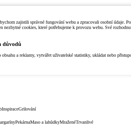
ychom zajistili správné fungování webu a zpracovali osobní údaje. P
en nezbytné cookies, které potřebujeme k provozu webu. Své rozhodnu
ch důvodů
bsahu a reklamy, vytvářet uživatelské statistiky, ukládat nebo přistup
b
Inspirace
Grilování
argaríny
Pekárna
Maso a lahůdky
Mražené
Trvanlivé