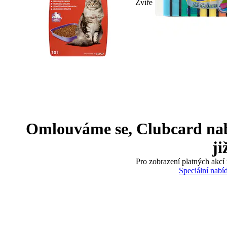
Zvíře
Omlouváme se, Clubcard nabíd
ji
Pro zobrazení platných akcí 
Speciální nabí