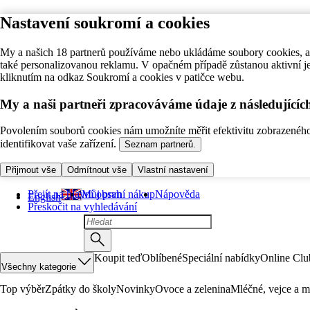
Nastavení soukromí a cookies
My a našich 18 partnerů používáme nebo ukládáme soubory cookies, ab
také personalizovanou reklamu. V opačném případě zůstanou aktivní j
kliknutím na odkaz Soukromí a cookies v patičce webu.
My a naši partneři zpracováváme údaje z následující
Povolením souborů cookies nám umožníte měřit efektivitu zobrazeného o
identifikovat vaše zařízení.
Seznam partnerů.
Přijmout vše
Odmítnout vše
Vlastní nastavení
Přejít na hlavní obsah
Můj první nákup
Nápověda
English
Přeskočit na vyhledávání
Koupit teď
Oblíbené
Speciální nabídky
Online Clu
Všechny kategorie
Top výběr
Zpátky do školy
Novinky
Ovoce a zelenina
Mléčné, vejce a m