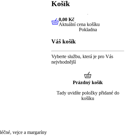
Košík
0,00 Kč
Aktuální cena košíku
0,00 Kč
Aktuální cena košíku
Pokladna
Váš košík
Vyberte službu, která je pro Vás
nejvhodnější
Prázdný košík
Tady uvidíte položky přidané do
košíku
éčné, vejce a margaríny