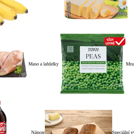
Maso a lahůdky
Mra
Nápoje
Speciální v