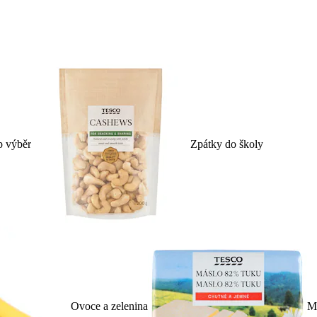
p výběr
Zpátky do školy
Ovoce a zelenina
Ml