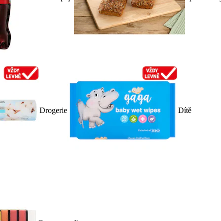
Drogerie
Dítě