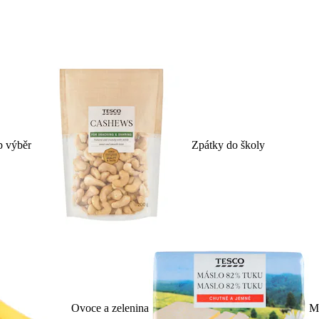
p výběr
Zpátky do školy
Ovoce a zelenina
Ml