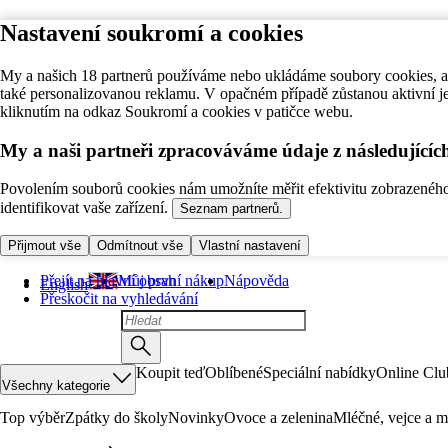
Nastavení soukromí a cookies
My a našich 18 partnerů používáme nebo ukládáme soubory cookies, ab
také personalizovanou reklamu. V opačném případě zůstanou aktivní j
kliknutím na odkaz Soukromí a cookies v patičce webu.
My a naši partneři zpracováváme údaje z následující
Povolením souborů cookies nám umožníte měřit efektivitu zobrazeného o
identifikovat vaše zařízení.
Seznam partnerů.
Přijmout vše
Odmítnout vše
Vlastní nastavení
Přejít na hlavní obsah
Můj první nákup
Nápověda
English
Přeskočit na vyhledávání
Koupit teď
Oblíbené
Speciální nabídky
Online Clu
Všechny kategorie
Top výběr
Zpátky do školy
Novinky
Ovoce a zelenina
Mléčné, vejce a m