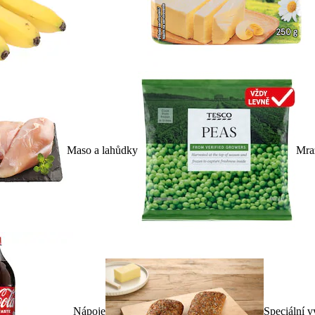
Maso a lahůdky
Mra
Nápoje
Speciální v