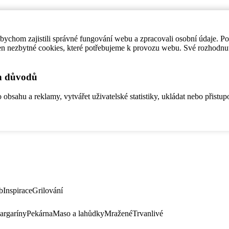
ychom zajistili správné fungování webu a zpracovali osobní údaje. P
en nezbytné cookies, které potřebujeme k provozu webu. Své rozhodnu
ch důvodů
bsahu a reklamy, vytvářet uživatelské statistiky, ukládat nebo přistup
b
Inspirace
Grilování
argaríny
Pekárna
Maso a lahůdky
Mražené
Trvanlivé