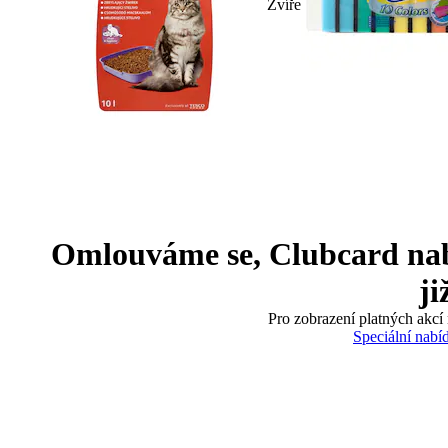
Zvíře
Omlouváme se, Clubcard nabíd
ji
Pro zobrazení platných akcí 
Speciální nabí