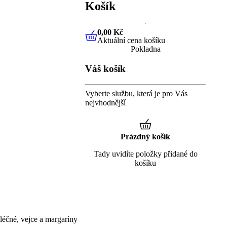
Košík
0,00 Kč
Aktuální cena košíku
0,00 Kč
Aktuální cena košíku
Pokladna
Váš košík
Vyberte službu, která je pro Vás
nejvhodnější
Prázdný košík
Tady uvidíte položky přidané do
košíku
éčné, vejce a margaríny