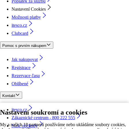
Poplatek za službu
Nastavení Cookies
Možnosti platby
itesco.cz
Clubcard
Pomoc s prvním nákupem
Jak nakupovat
Registrace
Rezervace času
Oblíbené
Kontakt
itesco.cz
Nastavení soukromí a cookies
Zákaznické centrum - 800 222 555
My a našich 18 partnerů používáme nebo ukládáme soubory cookies,
Naše obchody