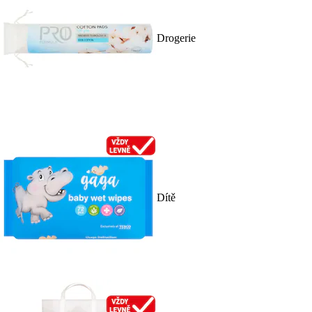
Drogerie
Dítě