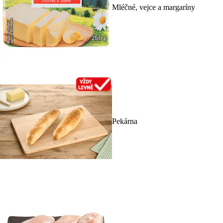
Mléčné, vejce a margaríny
Pekárna