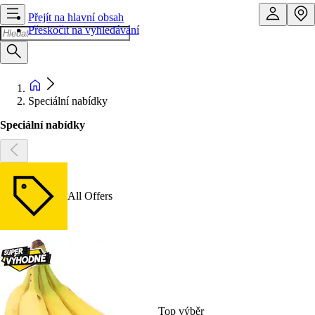
Přejít na hlavní obsah
Přeskočit na vyhledávání
Speciální nabídky
Speciální nabídky
All Offers
Top výběr