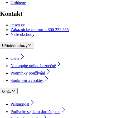
Oblíbené
Kontakt
itesco.cz
Zákaznické centrum - 800 222 555
Naše obchody
Užitečné odkazy
Cena
Nakupujte online bezpečně
Podmínky používání
Soukromí a cookies
O nás
Přístupnost
Podívejte se, kam doručujeme