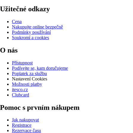
Užitečné odkazy
Cena
Nakupujte online bezpečně
Podmínky používání
Soukromí a cookies
O nás
Přístupnost
Podívejte se, kam doručujeme
Poplatek za službu
Nastavení Cookies
Možnosti platby
itesco.cz
Clubcard
Pomoc s prvním nákupem
Jak nakupovat
Registrace
Rezervace času