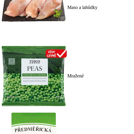
Maso a lahůdky
Mražené