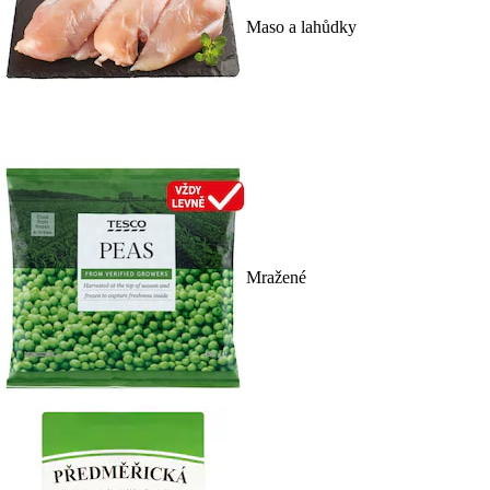
Maso a lahůdky
Mražené