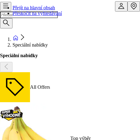
Přejít na hlavní obsah
Přeskočit na vyhledávání
Speciální nabídky
Speciální nabídky
All Offers
Top výběr