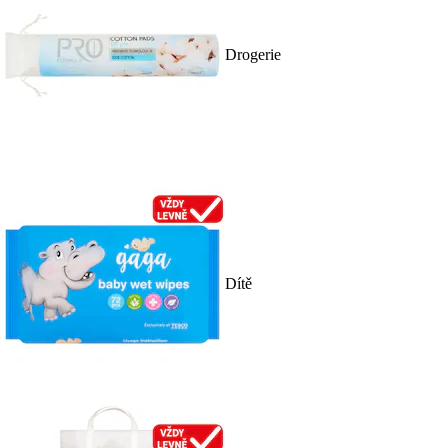
Drogerie
Dítě