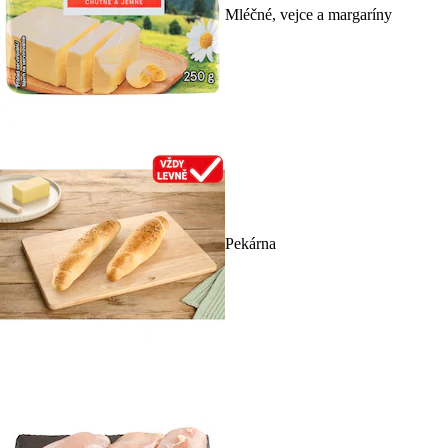
Mléčné, vejce a margaríny
Pekárna