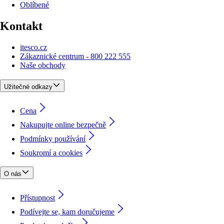
Oblíbené
Kontakt
itesco.cz
Zákaznické centrum - 800 222 555
Naše obchody
Užitečné odkazy
Cena
Nakupujte online bezpečně
Podmínky používání
Soukromí a cookies
O nás
Přístupnost
Podívejte se, kam doručujeme