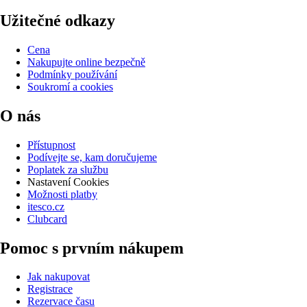
Užitečné odkazy
Cena
Nakupujte online bezpečně
Podmínky používání
Soukromí a cookies
O nás
Přístupnost
Podívejte se, kam doručujeme
Poplatek za službu
Nastavení Cookies
Možnosti platby
itesco.cz
Clubcard
Pomoc s prvním nákupem
Jak nakupovat
Registrace
Rezervace času