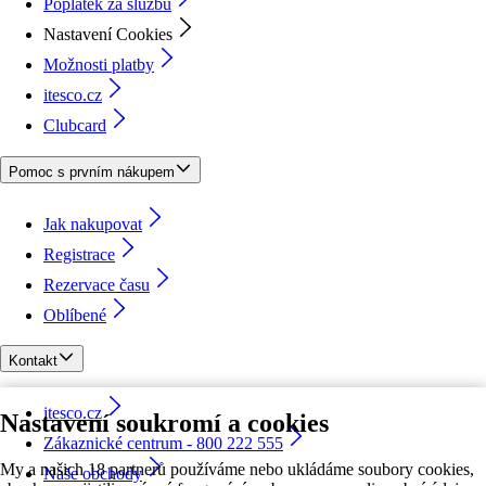
Poplatek za službu
Nastavení Cookies
Možnosti platby
itesco.cz
Clubcard
Pomoc s prvním nákupem
Jak nakupovat
Registrace
Rezervace času
Oblíbené
Kontakt
itesco.cz
Nastavení soukromí a cookies
Zákaznické centrum - 800 222 555
My a našich 18 partnerů používáme nebo ukládáme soubory cookies,
Naše obchody