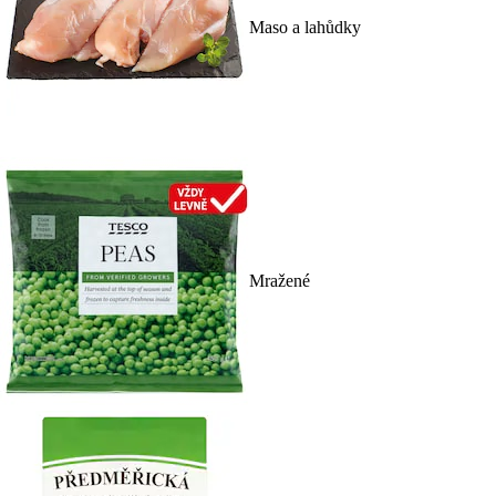
Maso a lahůdky
Mražené