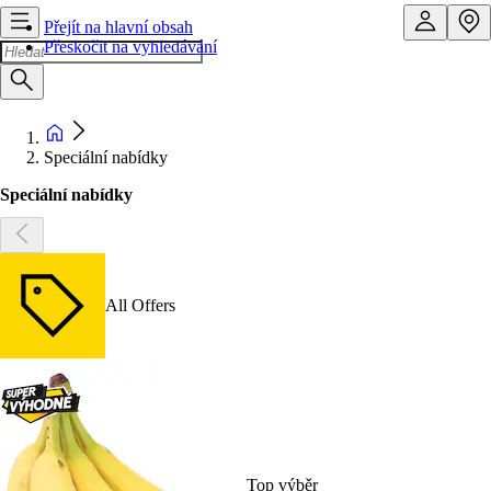
Přejít na hlavní obsah
Přeskočit na vyhledávání
Speciální nabídky
Speciální nabídky
All Offers
Top výběr