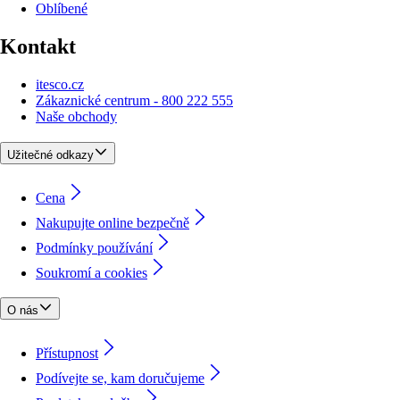
Oblíbené
Kontakt
itesco.cz
Zákaznické centrum - 800 222 555
Naše obchody
Užitečné odkazy
Cena
Nakupujte online bezpečně
Podmínky používání
Soukromí a cookies
O nás
Přístupnost
Podívejte se, kam doručujeme