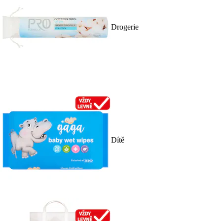
Drogerie
Dítě