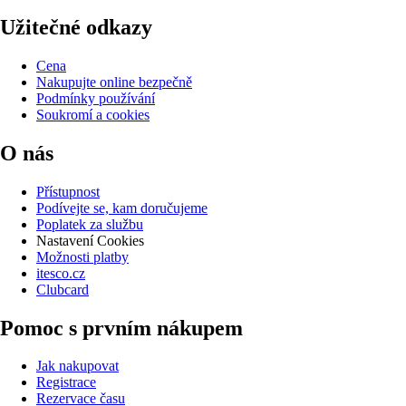
Užitečné odkazy
Cena
Nakupujte online bezpečně
Podmínky používání
Soukromí a cookies
O nás
Přístupnost
Podívejte se, kam doručujeme
Poplatek za službu
Nastavení Cookies
Možnosti platby
itesco.cz
Clubcard
Pomoc s prvním nákupem
Jak nakupovat
Registrace
Rezervace času