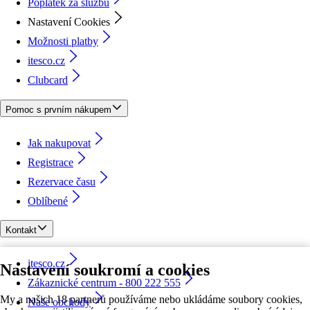
Poplatek za službu
Nastavení Cookies
Možnosti platby
itesco.cz
Clubcard
Pomoc s prvním nákupem
Jak nakupovat
Registrace
Rezervace času
Oblíbené
Kontakt
itesco.cz
Nastavení soukromí a cookies
Zákaznické centrum - 800 222 555
My a našich 18 partnerů používáme nebo ukládáme soubory cookies,
Naše obchody