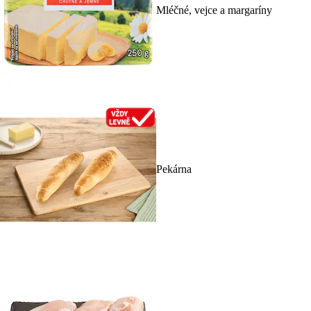
Mléčné, vejce a margaríny
Pekárna