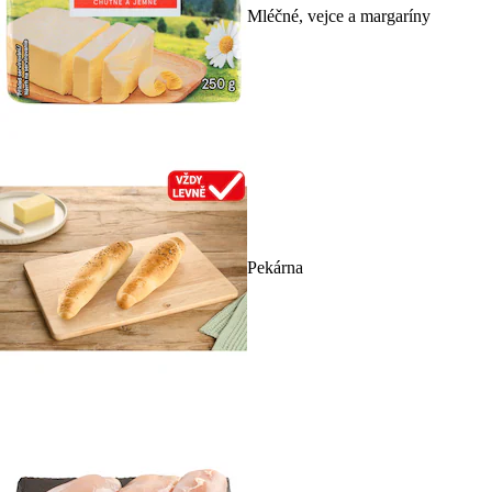
Mléčné, vejce a margaríny
Pekárna