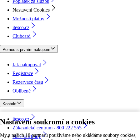
Poplatek za službu
Nastavení Cookies
Možnosti platby
itesco.cz
Clubcard
Pomoc s prvním nákupem
Jak nakupovat
Registrace
Rezervace času
Oblíbené
Kontakt
itesco.cz
Nastavení soukromí a cookies
Zákaznické centrum - 800 222 555
My a našich 18 partnerů používáme nebo ukládáme soubory cookies,
Naše obchody