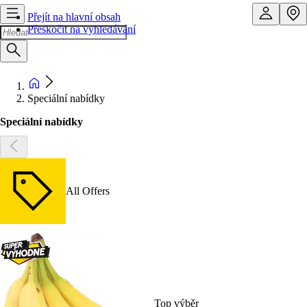
Přejít na hlavní obsah
Přeskočit na vyhledávání
Speciální nabídky
Speciální nabídky
All Offers
Top výběr