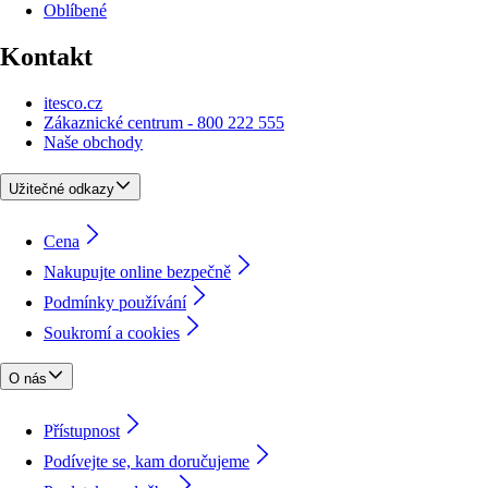
Oblíbené
Kontakt
itesco.cz
Zákaznické centrum - 800 222 555
Naše obchody
Užitečné odkazy
Cena
Nakupujte online bezpečně
Podmínky používání
Soukromí a cookies
O nás
Přístupnost
Podívejte se, kam doručujeme