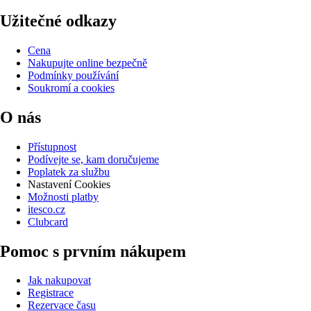
Užitečné odkazy
Cena
Nakupujte online bezpečně
Podmínky používání
Soukromí a cookies
O nás
Přístupnost
Podívejte se, kam doručujeme
Poplatek za službu
Nastavení Cookies
Možnosti platby
itesco.cz
Clubcard
Pomoc s prvním nákupem
Jak nakupovat
Registrace
Rezervace času