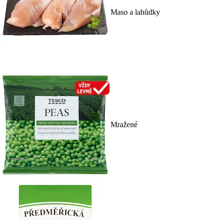
Maso a lahůdky
Mražené