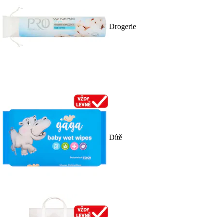
Drogerie
Dítě