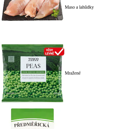
Maso a lahůdky
Mražené