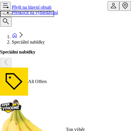
Přejít na hlavní obsah
Přeskočit na vyhledávání
Speciální nabídky
Speciální nabídky
All Offers
Top výběr