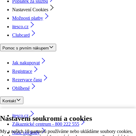
Poplatek za službu
Nastavení Cookies
Možnosti platby
itesco.cz
Clubcard
Pomoc s prvním nákupem
Jak nakupovat
Registrace
Rezervace času
Oblíbené
Kontakt
itesco.cz
Nastavení soukromí a cookies
Zákaznické centrum - 800 222 555
My a našich 18 partnerů používáme nebo ukládáme soubory cookies,
Naše obchody