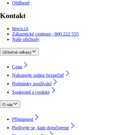
Oblíbené
Kontakt
itesco.cz
Zákaznické centrum - 800 222 555
Naše obchody
Užitečné odkazy
Cena
Nakupujte online bezpečně
Podmínky používání
Soukromí a cookies
O nás
Přístupnost
Podívejte se, kam doručujeme