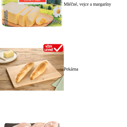
Mléčné, vejce a margaríny
Pekárna