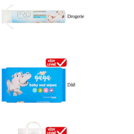
Drogerie
Dítě