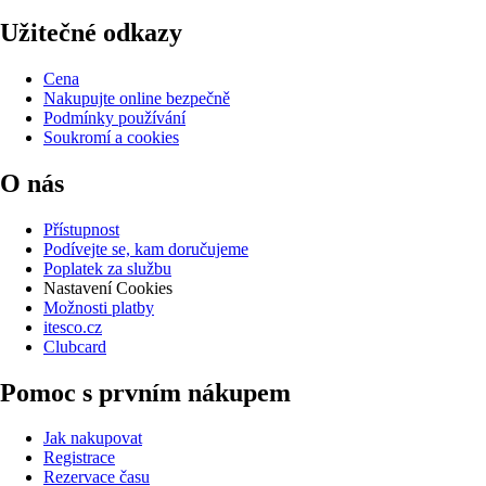
Užitečné odkazy
Cena
Nakupujte online bezpečně
Podmínky používání
Soukromí a cookies
O nás
Přístupnost
Podívejte se, kam doručujeme
Poplatek za službu
Nastavení Cookies
Možnosti platby
itesco.cz
Clubcard
Pomoc s prvním nákupem
Jak nakupovat
Registrace
Rezervace času