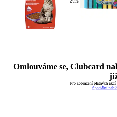
Zvíře
Omlouváme se, Clubcard nabíd
ji
Pro zobrazení platných akcí 
Speciální nabí