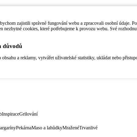
ychom zajistili správné fungování webu a zpracovali osobní údaje. P
en nezbytné cookies, které potřebujeme k provozu webu. Své rozhodnu
ch důvodů
bsahu a reklamy, vytvářet uživatelské statistiky, ukládat nebo přistup
b
Inspirace
Grilování
argaríny
Pekárna
Maso a lahůdky
Mražené
Trvanlivé