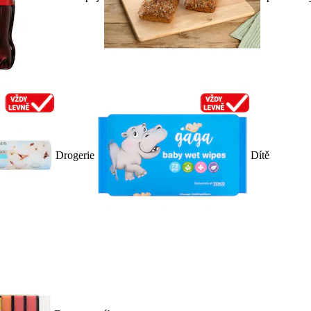
Drogerie
Dítě