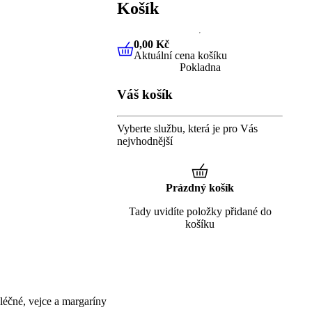
Košík
0,00 Kč
Aktuální cena košíku
0,00 Kč
Aktuální cena košíku
Pokladna
Váš košík
Vyberte službu, která je pro Vás
nejvhodnější
Prázdný košík
Tady uvidíte položky přidané do
košíku
éčné, vejce a margaríny