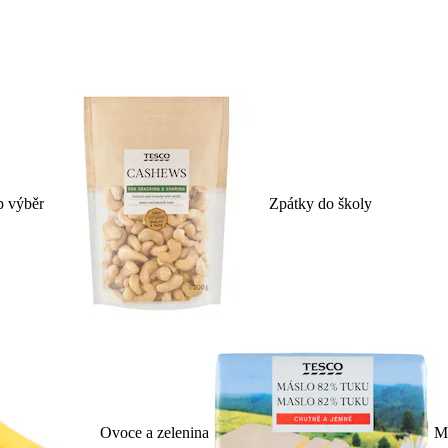
p výběr
Zpátky do školy
Ovoce a zelenina
Ml