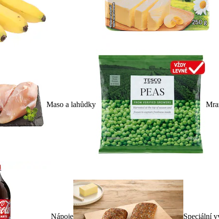
Maso a lahůdky
Mra
Nápoje
Speciální v