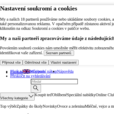
Nastavení soukromí a cookies
My a našich 18 partnerů používáme nebo ukládáme soubory cookies, ab
také personalizovanou reklamu. V opačném případě zůstanou aktivní j
kliknutím na odkaz Soukromí a cookies v patičce webu.
My a naši partneři zpracováváme údaje z následující
Povolením souborů cookies nám umožníte měřit efektivitu zobrazeného o
identifikovat vaše zařízení.
Seznam partnerů.
Přijmout vše
Odmítnout vše
Vlastní nastavení
Přejít na hlavní obsah
Můj první nákup
Nápověda
English
Přeskočit na vyhledávání
Koupit teď
Oblíbené
Speciální nabídky
Online Clu
Všechny kategorie
Top výběr
Zpátky do školy
Novinky
Ovoce a zelenina
Mléčné, vejce a m