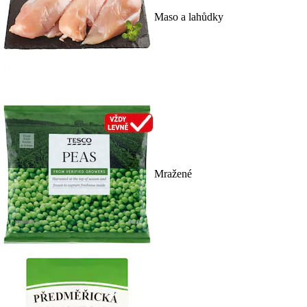
Maso a lahůdky
Mražené