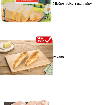
Mléčné, vejce a margaríny
Pekárna