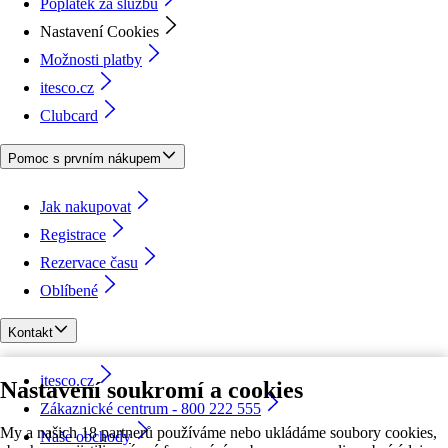
Poplatek za službu
Nastavení Cookies
Možnosti platby
itesco.cz
Clubcard
Pomoc s prvním nákupem
Jak nakupovat
Registrace
Rezervace času
Oblíbené
Kontakt
itesco.cz
Nastavení soukromí a cookies
Zákaznické centrum - 800 222 555
My a našich 18 partnerů používáme nebo ukládáme soubory cookies,
Naše obchody