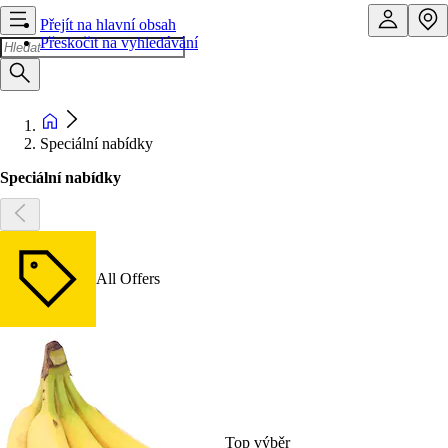
Přejít na hlavní obsah
Přeskočit na vyhledávání
Speciální nabídky
Speciální nabídky
All Offers
Top výběr