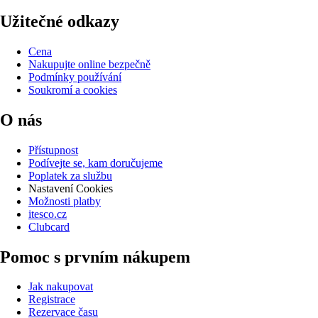
Užitečné odkazy
Cena
Nakupujte online bezpečně
Podmínky používání
Soukromí a cookies
O nás
Přístupnost
Podívejte se, kam doručujeme
Poplatek za službu
Nastavení Cookies
Možnosti platby
itesco.cz
Clubcard
Pomoc s prvním nákupem
Jak nakupovat
Registrace
Rezervace času