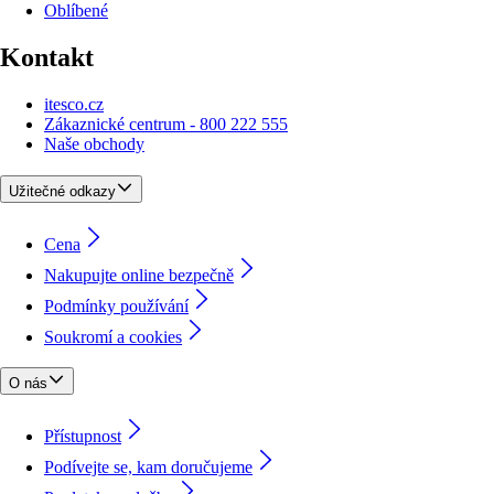
Oblíbené
Kontakt
itesco.cz
Zákaznické centrum - 800 222 555
Naše obchody
Užitečné odkazy
Cena
Nakupujte online bezpečně
Podmínky používání
Soukromí a cookies
O nás
Přístupnost
Podívejte se, kam doručujeme