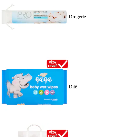
Drogerie
Dítě