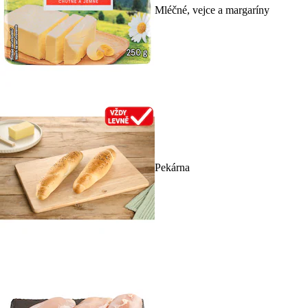
Mléčné, vejce a margaríny
Pekárna