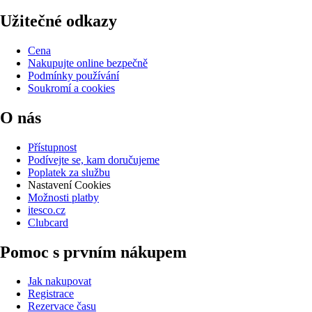
Užitečné odkazy
Cena
Nakupujte online bezpečně
Podmínky používání
Soukromí a cookies
O nás
Přístupnost
Podívejte se, kam doručujeme
Poplatek za službu
Nastavení Cookies
Možnosti platby
itesco.cz
Clubcard
Pomoc s prvním nákupem
Jak nakupovat
Registrace
Rezervace času