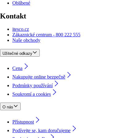
Oblíbené
Kontakt
itesco.cz
Zákaznické centrum - 800 222 555
Naše obchody
Užitečné odkazy
Cena
Nakupujte online bezpečně
Podmínky používání
Soukromí a cookies
O nás
Přístupnost
Podívejte se, kam doručujeme