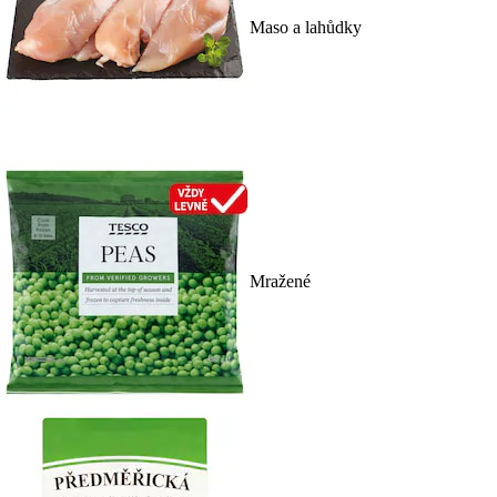
Maso a lahůdky
Mražené