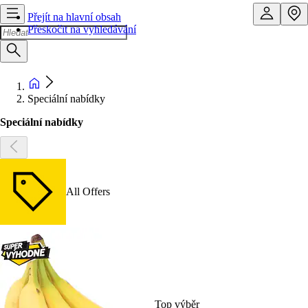
Přejít na hlavní obsah
Přeskočit na vyhledávání
Speciální nabídky
Speciální nabídky
All Offers
Top výběr