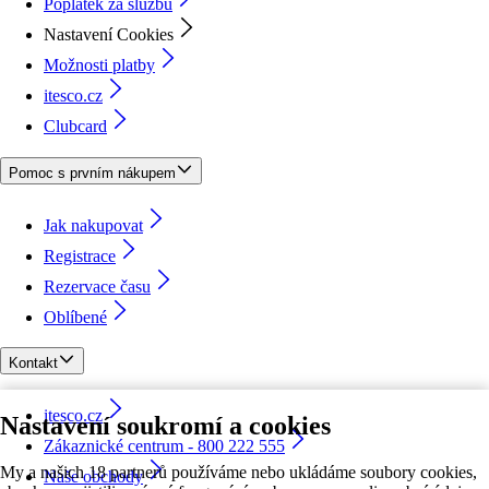
Poplatek za službu
Nastavení Cookies
Možnosti platby
itesco.cz
Clubcard
Pomoc s prvním nákupem
Jak nakupovat
Registrace
Rezervace času
Oblíbené
Kontakt
itesco.cz
Nastavení soukromí a cookies
Zákaznické centrum - 800 222 555
My a našich 18 partnerů používáme nebo ukládáme soubory cookies,
Naše obchody