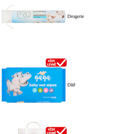
Drogerie
Dítě