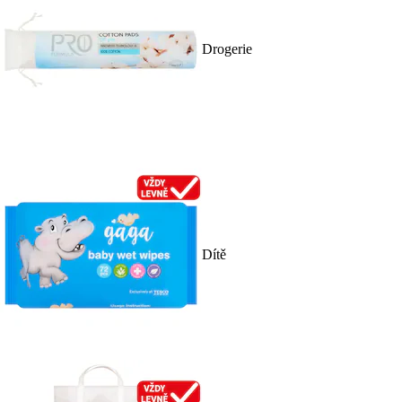
Drogerie
Dítě