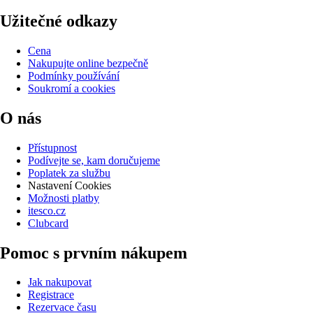
Užitečné odkazy
Cena
Nakupujte online bezpečně
Podmínky používání
Soukromí a cookies
O nás
Přístupnost
Podívejte se, kam doručujeme
Poplatek za službu
Nastavení Cookies
Možnosti platby
itesco.cz
Clubcard
Pomoc s prvním nákupem
Jak nakupovat
Registrace
Rezervace času