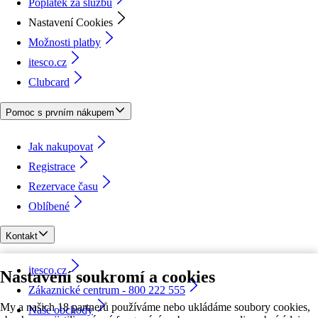
Poplatek za službu
Nastavení Cookies
Možnosti platby
itesco.cz
Clubcard
Pomoc s prvním nákupem
Jak nakupovat
Registrace
Rezervace času
Oblíbené
Kontakt
itesco.cz
Nastavení soukromí a cookies
Zákaznické centrum - 800 222 555
My a našich 18 partnerů používáme nebo ukládáme soubory cookies,
Naše obchody