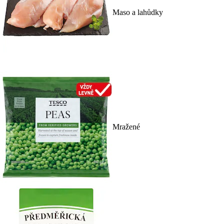
Maso a lahůdky
Mražené