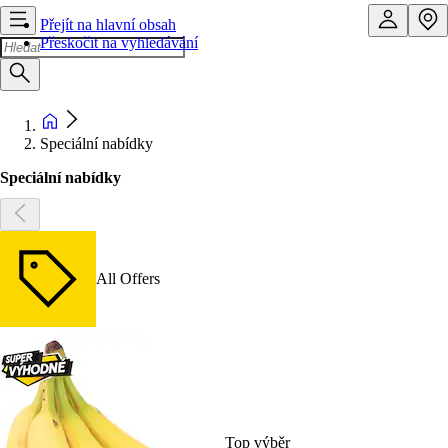
Přejít na hlavní obsah
Přeskočit na vyhledávání
Speciální nabídky
Speciální nabídky
All Offers
Top výběr