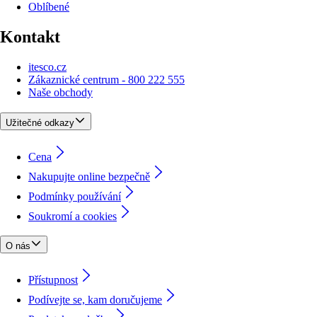
Oblíbené
Kontakt
itesco.cz
Zákaznické centrum - 800 222 555
Naše obchody
Užitečné odkazy
Cena
Nakupujte online bezpečně
Podmínky používání
Soukromí a cookies
O nás
Přístupnost
Podívejte se, kam doručujeme