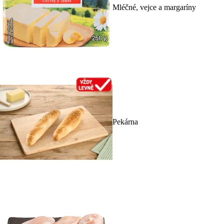
Mléčné, vejce a margaríny
Pekárna