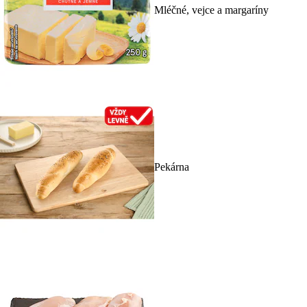
Mléčné, vejce a margaríny
Pekárna