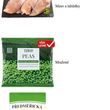
Maso a lahůdky
Mražené