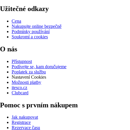
Užitečné odkazy
Cena
Nakupujte online bezpečně
Podmínky používání
Soukromí a cookies
O nás
Přístupnost
Podívejte se, kam doručujeme
Poplatek za službu
Nastavení Cookies
Možnosti platby
itesco.cz
Clubcard
Pomoc s prvním nákupem
Jak nakupovat
Registrace
Rezervace času