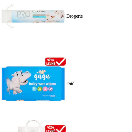
Drogerie
Dítě