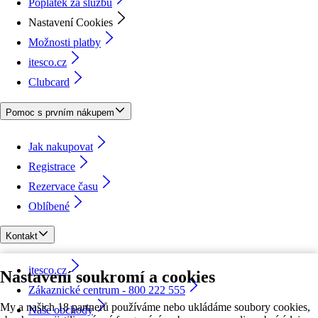
Poplatek za službu
Nastavení Cookies
Možnosti platby
itesco.cz
Clubcard
Pomoc s prvním nákupem
Jak nakupovat
Registrace
Rezervace času
Oblíbené
Kontakt
itesco.cz
Nastavení soukromí a cookies
Zákaznické centrum - 800 222 555
My a našich 18 partnerů používáme nebo ukládáme soubory cookies,
Naše obchody