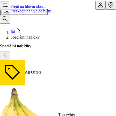
Přejít na hlavní obsah
Přeskočit na vyhledávání
Speciální nabídky
Speciální nabídky
All Offers
Top výběr