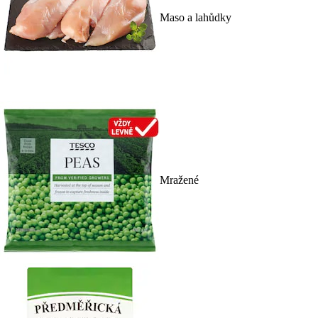
Maso a lahůdky
Mražené