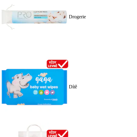
Drogerie
Dítě