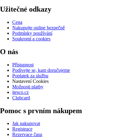
Užitečné odkazy
Cena
Nakupujte online bezpečně
Podmínky používání
Soukromí a cookies
O nás
Přístupnost
Podívejte se, kam doručujeme
Poplatek za službu
Nastavení Cookies
Možnosti platby
itesco.cz
Clubcard
Pomoc s prvním nákupem
Jak nakupovat
Registrace
Rezervace času