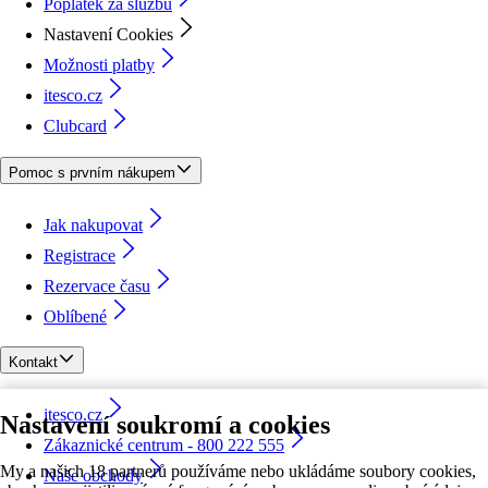
Poplatek za službu
Nastavení Cookies
Možnosti platby
itesco.cz
Clubcard
Pomoc s prvním nákupem
Jak nakupovat
Registrace
Rezervace času
Oblíbené
Kontakt
itesco.cz
Nastavení soukromí a cookies
Zákaznické centrum - 800 222 555
My a našich 18 partnerů používáme nebo ukládáme soubory cookies,
Naše obchody