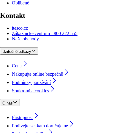
Oblíbené
Kontakt
itesco.cz
Zákaznické centrum - 800 222 555
Naše obchody
Užitečné odkazy
Cena
Nakupujte online bezpečně
Podmínky používání
Soukromí a cookies
O nás
Přístupnost
Podívejte se, kam doručujeme