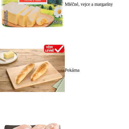
Mléčné, vejce a margaríny
Pekárna