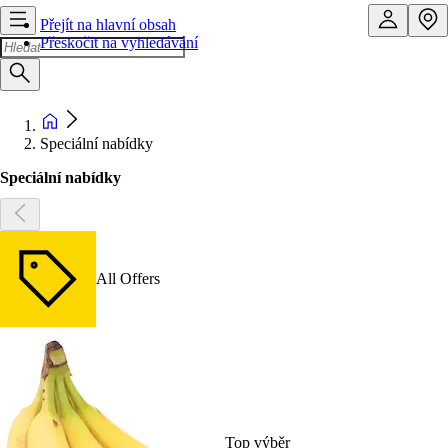
Přejít na hlavní obsah
Přeskočit na vyhledávání
Speciální nabídky
Speciální nabídky
All Offers
Top výběr