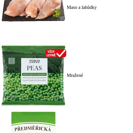
Maso a lahůdky
Mražené