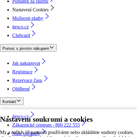
Poplatek za službu
Nastavení Cookies
Možnosti platby
itesco.cz
Clubcard
Pomoc s prvním nákupem
Jak nakupovat
Registrace
Rezervace času
Oblíbené
Kontakt
itesco.cz
Nastavení soukromí a cookies
Zákaznické centrum - 800 222 555
My a našich 18 partnerů používáme nebo ukládáme soubory cookies,
Naše obchody