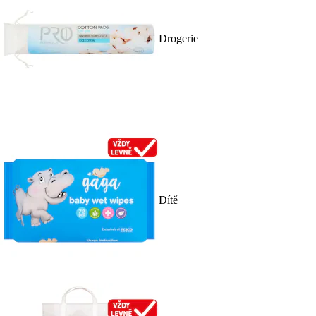
Drogerie
Dítě