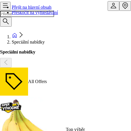
Přejít na hlavní obsah
Přeskočit na vyhledávání
Speciální nabídky
Speciální nabídky
All Offers
Top výběr