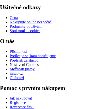
Užitečné odkazy
Cena
Nakupujte online bezpečně
Podmínky používání
Soukromí a cookies
O nás
Přístupnost
Podívejte se, kam doručujeme
Poplatek za službu
Nastavení Cookies
Možnosti platby
itesco.cz
Clubcard
Pomoc s prvním nákupem
Jak nakupovat
Registrace
Rezervace času