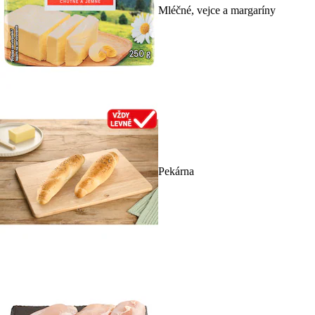
Mléčné, vejce a margaríny
Pekárna