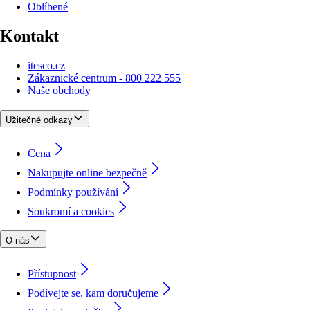
Oblíbené
Kontakt
itesco.cz
Zákaznické centrum - 800 222 555
Naše obchody
Užitečné odkazy
Cena
Nakupujte online bezpečně
Podmínky používání
Soukromí a cookies
O nás
Přístupnost
Podívejte se, kam doručujeme