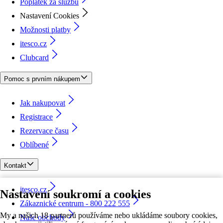
Poplatek za službu
Nastavení Cookies
Možnosti platby
itesco.cz
Clubcard
Pomoc s prvním nákupem
Jak nakupovat
Registrace
Rezervace času
Oblíbené
Kontakt
itesco.cz
Nastavení soukromí a cookies
Zákaznické centrum - 800 222 555
My a našich 18 partnerů používáme nebo ukládáme soubory cookies,
Naše obchody