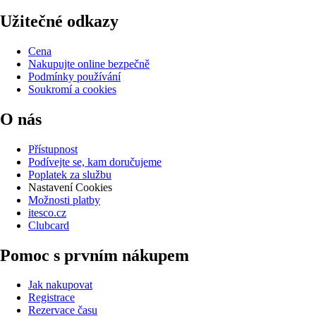
Užitečné odkazy
Cena
Nakupujte online bezpečně
Podmínky používání
Soukromí a cookies
O nás
Přístupnost
Podívejte se, kam doručujeme
Poplatek za službu
Nastavení Cookies
Možnosti platby
itesco.cz
Clubcard
Pomoc s prvním nákupem
Jak nakupovat
Registrace
Rezervace času