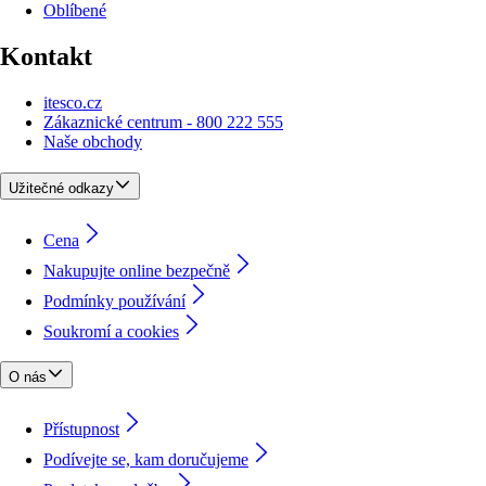
Oblíbené
Kontakt
itesco.cz
Zákaznické centrum - 800 222 555
Naše obchody
Užitečné odkazy
Cena
Nakupujte online bezpečně
Podmínky používání
Soukromí a cookies
O nás
Přístupnost
Podívejte se, kam doručujeme