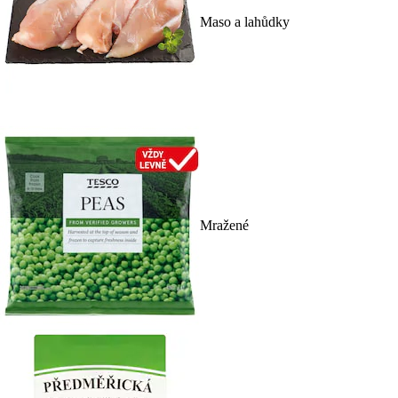
Maso a lahůdky
Mražené