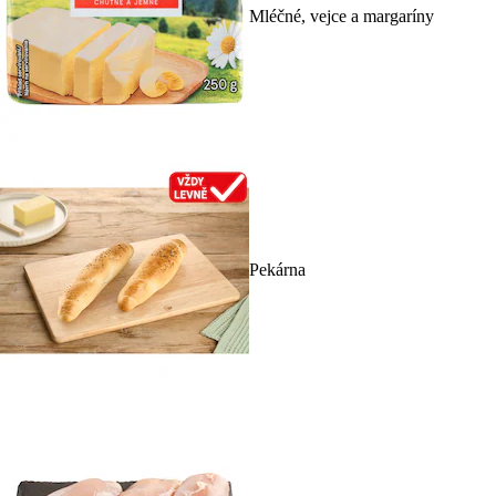
Mléčné, vejce a margaríny
Pekárna