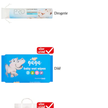
Drogerie
Dítě