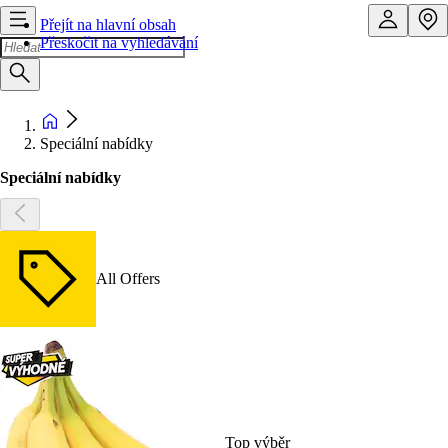
Přejít na hlavní obsah
Přeskočit na vyhledávání
Speciální nabídky
Speciální nabídky
All Offers
Top výběr