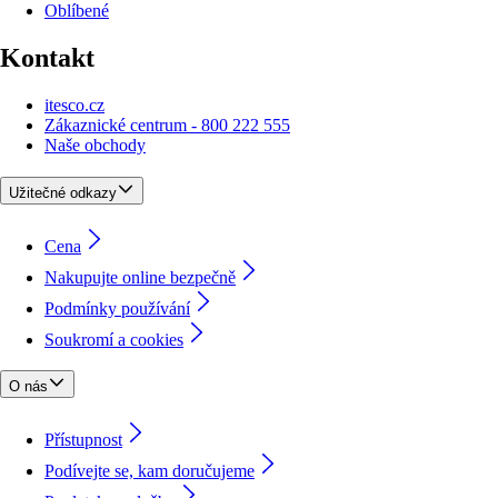
Oblíbené
Kontakt
itesco.cz
Zákaznické centrum - 800 222 555
Naše obchody
Užitečné odkazy
Cena
Nakupujte online bezpečně
Podmínky používání
Soukromí a cookies
O nás
Přístupnost
Podívejte se, kam doručujeme