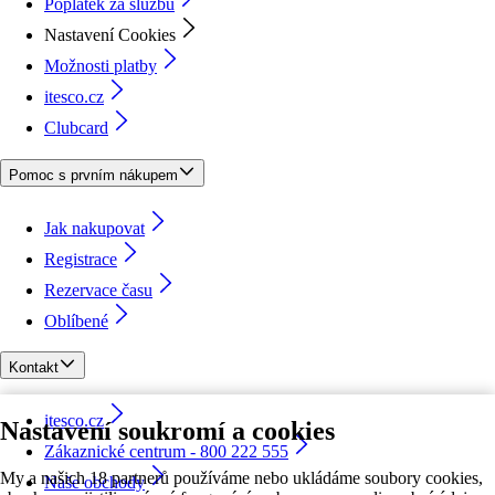
Poplatek za službu
Nastavení Cookies
Možnosti platby
itesco.cz
Clubcard
Pomoc s prvním nákupem
Jak nakupovat
Registrace
Rezervace času
Oblíbené
Kontakt
itesco.cz
Nastavení soukromí a cookies
Zákaznické centrum - 800 222 555
My a našich 18 partnerů používáme nebo ukládáme soubory cookies,
Naše obchody