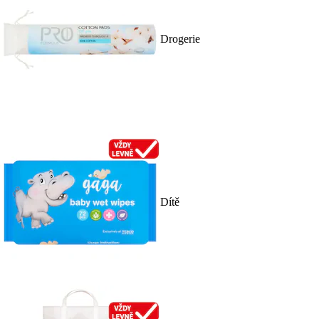
Drogerie
Dítě