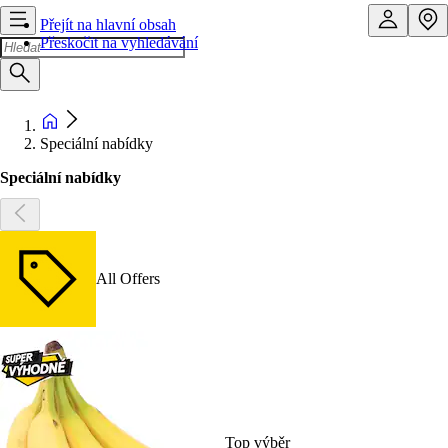
Přejít na hlavní obsah
Přeskočit na vyhledávání
Speciální nabídky
Speciální nabídky
All Offers
Top výběr