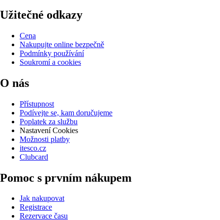
Užitečné odkazy
Cena
Nakupujte online bezpečně
Podmínky používání
Soukromí a cookies
O nás
Přístupnost
Podívejte se, kam doručujeme
Poplatek za službu
Nastavení Cookies
Možnosti platby
itesco.cz
Clubcard
Pomoc s prvním nákupem
Jak nakupovat
Registrace
Rezervace času