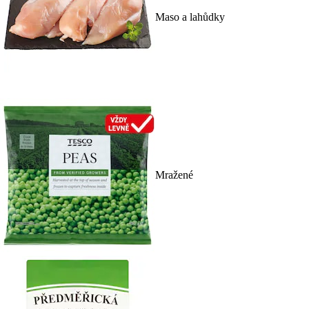
Maso a lahůdky
Mražené