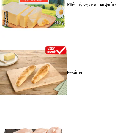
Mléčné, vejce a margaríny
Pekárna