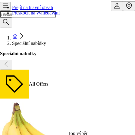
Přejít na hlavní obsah
Přeskočit na vyhledávání
Speciální nabídky
Speciální nabídky
All Offers
Top výběr