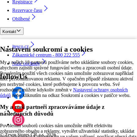
Registrace
Rezervace času
Oblíbené
Kontakt
itesco.cz
Nastavení soukromí a cookies
Zákaznické centrum - 800 222 555
My a našich 18 partnerů používáme nebo ukládáme soubory cookies,
Naše obchody
abychom zajistili správné fungování webu a zpracovali osobní údaje.
Povolením použití všech cookies nám umožníte zobrazovat například
followUs
také personalizovanou reklamu. V opačném případě zůstanou aktivní
jen nezbytné cookies, které potřebujeme k provozu webu. Své
rozhodnutí můžete kdykoliv změnit v
Nastavení ochrany osobních
údajů
nebo kliknutím na odkaz Soukromí a cookies v patičce webu.
My a naši partneři zpracováváme údaje z
následujících důvodů
Povolením souborů cookies nám umožníte měřit efektivitu
zobrazeného obsahu a reklamy, vytvářet uživatelské statistiky, ukládat
©
Tesco Stores ČR a.s. 2026
nebo přistupovat k informacím ve vašem zařízení, používat přesná data