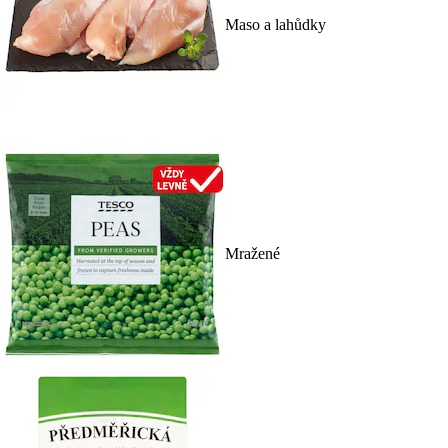
Maso a lahůdky
Mražené