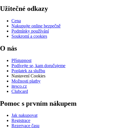
Užitečné odkazy
Cena
Nakupujte online bezpečně
Podmínky používání
Soukromí a cookies
O nás
Přístupnost
Podívejte se, kam doručujeme
Poplatek za službu
Nastavení Cookies
Možnosti platby
itesco.cz
Clubcard
Pomoc s prvním nákupem
Jak nakupovat
Registrace
Rezervace času