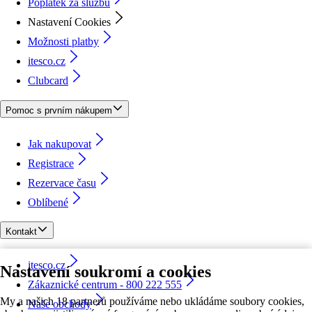
Poplatek za službu
Nastavení Cookies
Možnosti platby
itesco.cz
Clubcard
Pomoc s prvním nákupem
Jak nakupovat
Registrace
Rezervace času
Oblíbené
Kontakt
itesco.cz
Nastavení soukromí a cookies
Zákaznické centrum - 800 222 555
My a našich 18 partnerů používáme nebo ukládáme soubory cookies,
Naše obchody