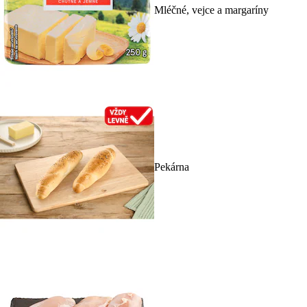
Mléčné, vejce a margaríny
Pekárna