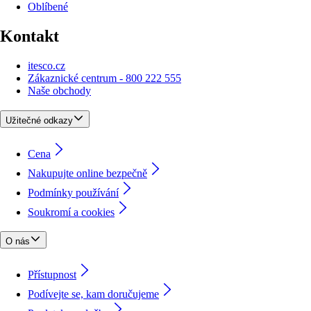
Oblíbené
Kontakt
itesco.cz
Zákaznické centrum - 800 222 555
Naše obchody
Užitečné odkazy
Cena
Nakupujte online bezpečně
Podmínky používání
Soukromí a cookies
O nás
Přístupnost
Podívejte se, kam doručujeme