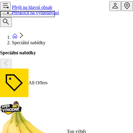
Přejít na hlavní obsah
Přeskočit na vyhledávání
Speciální nabídky
Speciální nabídky
All Offers
Top výběr