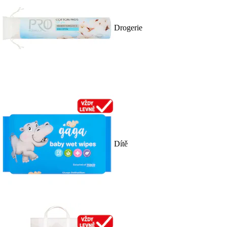
Drogerie
Dítě