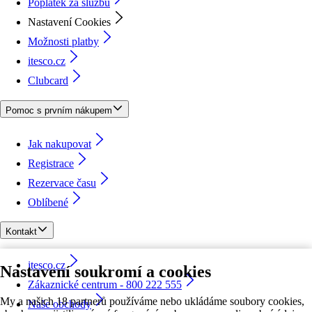
Poplatek za službu
Nastavení Cookies
Možnosti platby
itesco.cz
Clubcard
Pomoc s prvním nákupem
Jak nakupovat
Registrace
Rezervace času
Oblíbené
Kontakt
itesco.cz
Nastavení soukromí a cookies
Zákaznické centrum - 800 222 555
My a našich 18 partnerů používáme nebo ukládáme soubory cookies,
Naše obchody