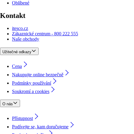
Oblíbené
Kontakt
itesco.cz
Zákaznické centrum - 800 222 555
Naše obchody
Užitečné odkazy
Cena
Nakupujte online bezpečně
Podmínky používání
Soukromí a cookies
O nás
Přístupnost
Podívejte se, kam doručujeme