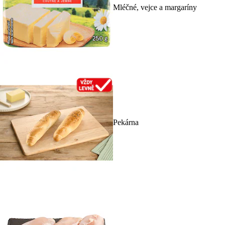
Mléčné, vejce a margaríny
Pekárna