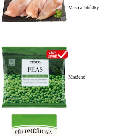
Maso a lahůdky
Mražené