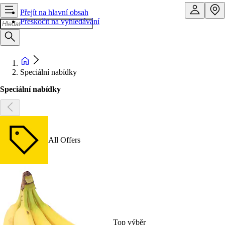
Přejít na hlavní obsah
Přeskočit na vyhledávání
Speciální nabídky
Speciální nabídky
All Offers
Top výběr