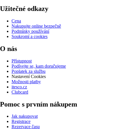
Užitečné odkazy
Cena
Nakupujte online bezpečně
Podmínky používání
Soukromí a cookies
O nás
Přístupnost
Podívejte se, kam doručujeme
Poplatek za službu
Nastavení Cookies
Možnosti platby
itesco.cz
Clubcard
Pomoc s prvním nákupem
Jak nakupovat
Registrace
Rezervace času