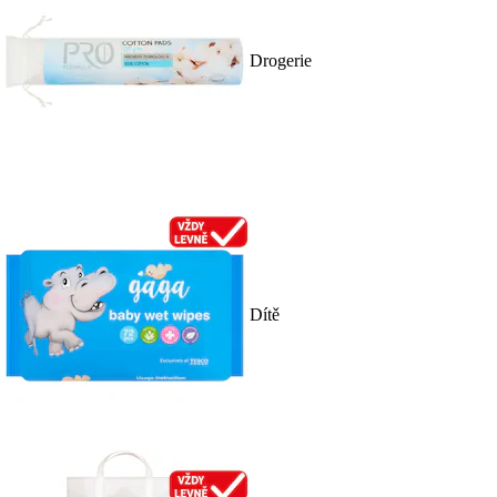
Drogerie
Dítě