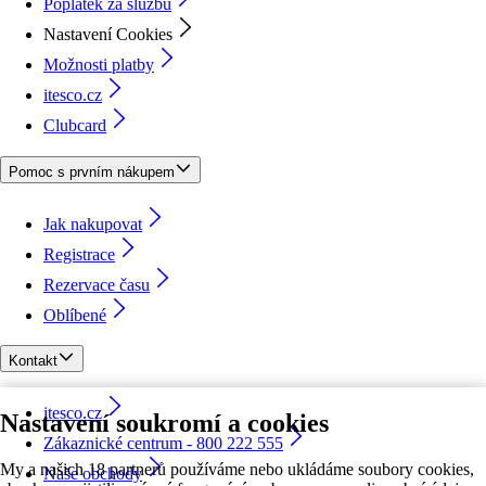
Poplatek za službu
Nastavení Cookies
Možnosti platby
itesco.cz
Clubcard
Pomoc s prvním nákupem
Jak nakupovat
Registrace
Rezervace času
Oblíbené
Kontakt
itesco.cz
Nastavení soukromí a cookies
Zákaznické centrum - 800 222 555
My a našich 18 partnerů používáme nebo ukládáme soubory cookies,
Naše obchody