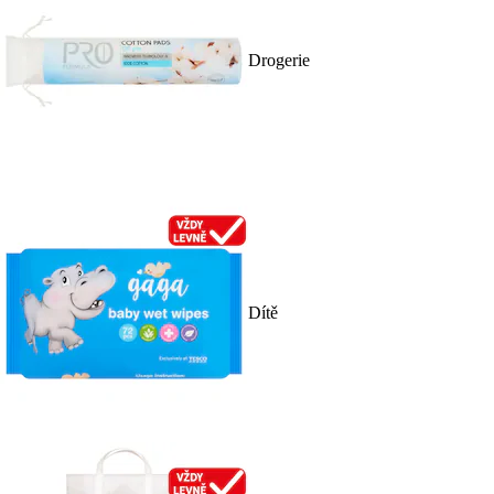
Drogerie
Dítě