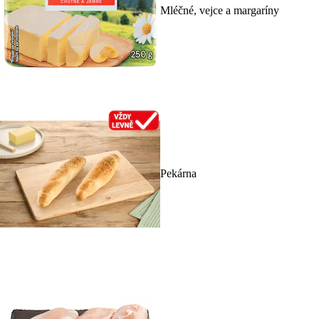
Mléčné, vejce a margaríny
Pekárna