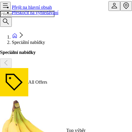
Přejít na hlavní obsah
Přeskočit na vyhledávání
Speciální nabídky
Speciální nabídky
All Offers
Top výběr