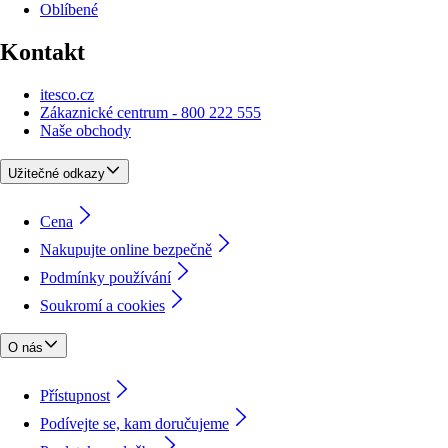
Oblíbené
Kontakt
itesco.cz
Zákaznické centrum - 800 222 555
Naše obchody
Užitečné odkazy
Cena
Nakupujte online bezpečně
Podmínky používání
Soukromí a cookies
O nás
Přístupnost
Podívejte se, kam doručujeme