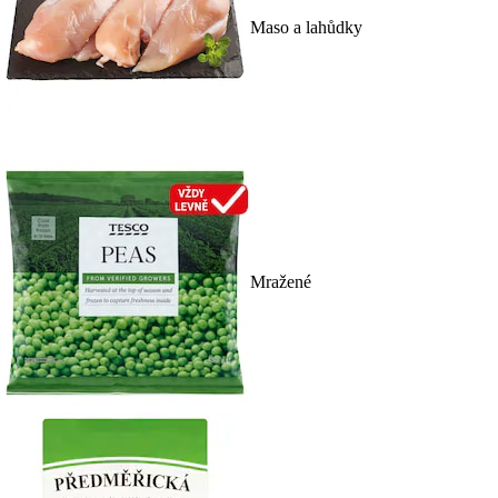
Maso a lahůdky
Mražené