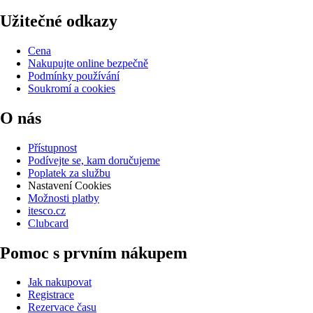
Užitečné odkazy
Cena
Nakupujte online bezpečně
Podmínky používání
Soukromí a cookies
O nás
Přístupnost
Podívejte se, kam doručujeme
Poplatek za službu
Nastavení Cookies
Možnosti platby
itesco.cz
Clubcard
Pomoc s prvním nákupem
Jak nakupovat
Registrace
Rezervace času