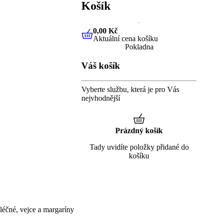
Košík
0,00 Kč
Aktuální cena košíku
0,00 Kč
Aktuální cena košíku
Pokladna
Váš košík
Vyberte službu, která je pro Vás
nejvhodnější
Prázdný košík
Tady uvidíte položky přidané do
košíku
éčné, vejce a margaríny