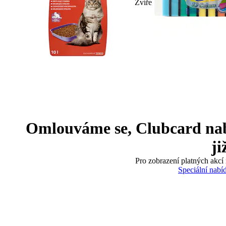
Zvíře
Omlouváme se, Clubcard nabíd
ji
Pro zobrazení platných akcí 
Speciální nabí