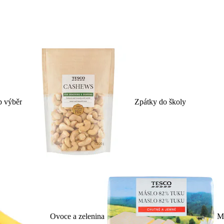
p výběr
Zpátky do školy
Ovoce a zelenina
Ml