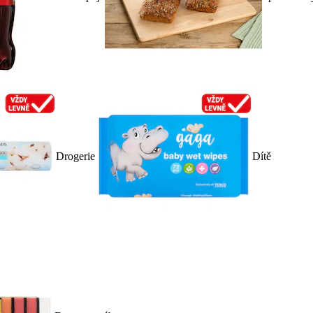
Drogerie
Dítě