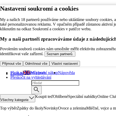
Nastavení soukromí a cookies
My a našich 18 partnerů používáme nebo ukládáme soubory cookies, ab
také personalizovanou reklamu. V opačném případě zůstanou aktivní j
kliknutím na odkaz Soukromí a cookies v patičce webu.
My a naši partneři zpracováváme údaje z následující
Povolením souborů cookies nám umožníte měřit efektivitu zobrazeného o
identifikovat vaše zařízení.
Seznam partnerů.
Přijmout vše
Odmítnout vše
Vlastní nastavení
Přejít na hlavní obsah
Můj první nákup
Nápověda
English
Přeskočit na vyhledávání
Koupit teď
Oblíbené
Speciální nabídky
Online Clu
Všechny kategorie
Top výběr
Zpátky do školy
Novinky
Ovoce a zelenina
Mléčné, vejce a m