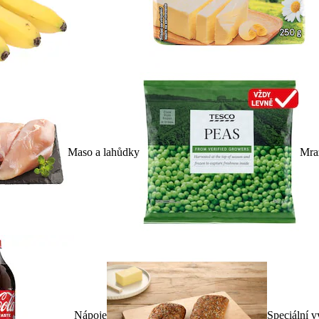
Maso a lahůdky
Mra
Nápoje
Speciální v