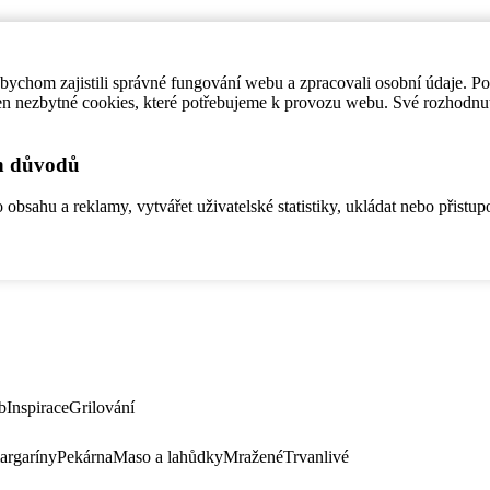
ychom zajistili správné fungování webu a zpracovali osobní údaje. P
en nezbytné cookies, které potřebujeme k provozu webu. Své rozhodnu
ch důvodů
bsahu a reklamy, vytvářet uživatelské statistiky, ukládat nebo přistup
b
Inspirace
Grilování
argaríny
Pekárna
Maso a lahůdky
Mražené
Trvanlivé