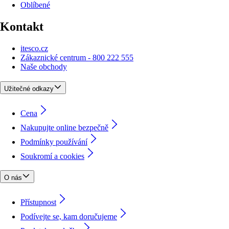
Oblíbené
Kontakt
itesco.cz
Zákaznické centrum - 800 222 555
Naše obchody
Užitečné odkazy
Cena
Nakupujte online bezpečně
Podmínky používání
Soukromí a cookies
O nás
Přístupnost
Podívejte se, kam doručujeme