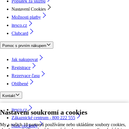
Poplatek za službu
Nastavení Cookies
Možnosti platby
itesco.cz
Clubcard
Pomoc s prvním nákupem
Jak nakupovat
Registrace
Rezervace času
Oblíbené
Kontakt
itesco.cz
Nastavení soukromí a cookies
Zákaznické centrum - 800 222 555
My a našich 18 partnerů používáme nebo ukládáme soubory cookies,
Naše obchody