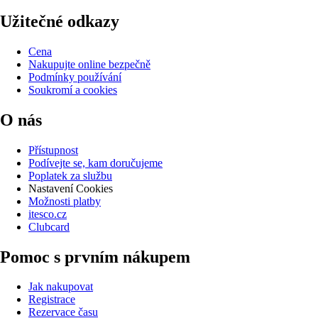
Užitečné odkazy
Cena
Nakupujte online bezpečně
Podmínky používání
Soukromí a cookies
O nás
Přístupnost
Podívejte se, kam doručujeme
Poplatek za službu
Nastavení Cookies
Možnosti platby
itesco.cz
Clubcard
Pomoc s prvním nákupem
Jak nakupovat
Registrace
Rezervace času