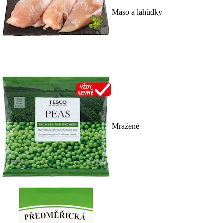
Maso a lahůdky
Mražené