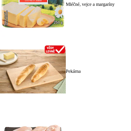
Mléčné, vejce a margaríny
Pekárna