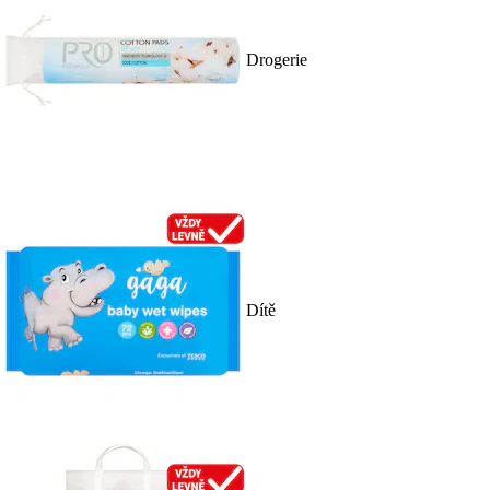
Drogerie
Dítě