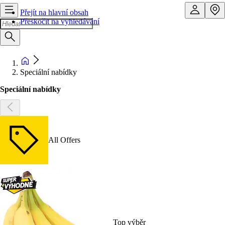
Přejít na hlavní obsah
Přeskočit na vyhledávání
Speciální nabídky
Speciální nabídky
All Offers
Top výběr