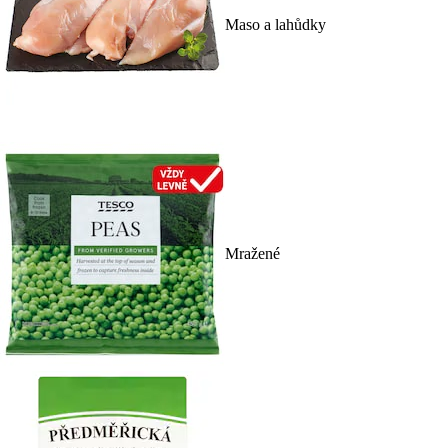
Maso a lahůdky
Mražené