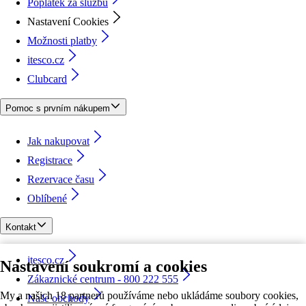
Poplatek za službu
Nastavení Cookies
Možnosti platby
itesco.cz
Clubcard
Pomoc s prvním nákupem
Jak nakupovat
Registrace
Rezervace času
Oblíbené
Kontakt
itesco.cz
Nastavení soukromí a cookies
Zákaznické centrum - 800 222 555
My a našich 18 partnerů používáme nebo ukládáme soubory cookies,
Naše obchody