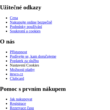
Užitečné odkazy
Cena
Nakupujte online bezpečně
Podmínky používání
Soukromí a cookies
O nás
Přístupnost
Podívejte se, kam doručujeme
Poplatek za službu
Nastavení Cookies
Možnosti platby
itesco.cz
Clubcard
Pomoc s prvním nákupem
Jak nakupovat
Registrace
Rezervace času