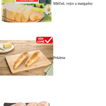
Mléčné, vejce a margaríny
Pekárna