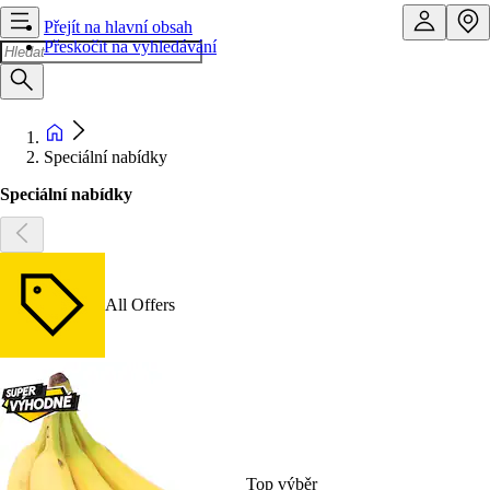
Přejít na hlavní obsah
Přeskočit na vyhledávání
Speciální nabídky
Speciální nabídky
All Offers
Top výběr