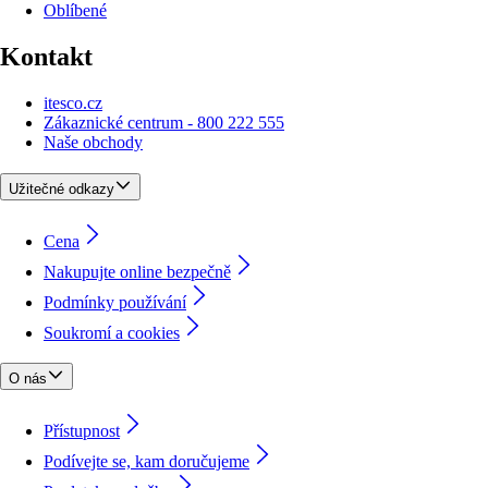
Oblíbené
Kontakt
itesco.cz
Zákaznické centrum - 800 222 555
Naše obchody
Užitečné odkazy
Cena
Nakupujte online bezpečně
Podmínky používání
Soukromí a cookies
O nás
Přístupnost
Podívejte se, kam doručujeme