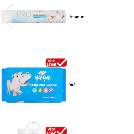
Drogerie
Dítě