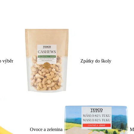
p výběr
Zpátky do školy
Ovoce a zelenina
Ml