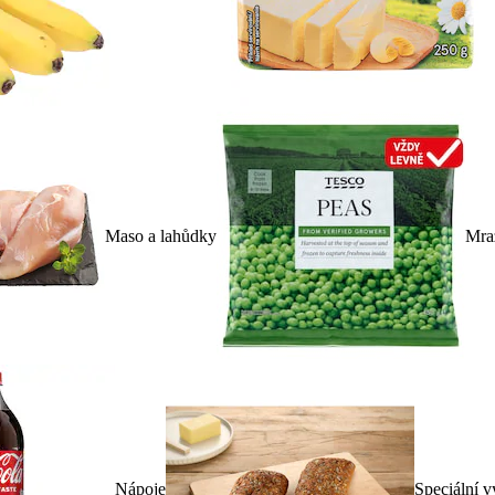
Maso a lahůdky
Mra
Nápoje
Speciální v