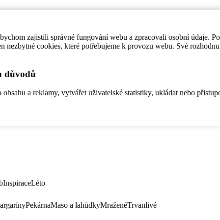
ychom zajistili správné fungování webu a zpracovali osobní údaje. P
en nezbytné cookies, které potřebujeme k provozu webu. Své rozhodnu
ch důvodů
bsahu a reklamy, vytvářet uživatelské statistiky, ukládat nebo přistup
b
Inspirace
Léto
argaríny
Pekárna
Maso a lahůdky
Mražené
Trvanlivé