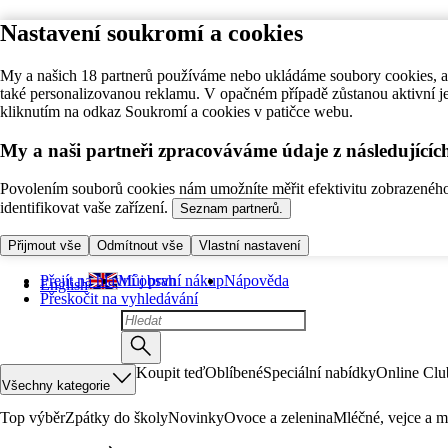
Nastavení soukromí a cookies
My a našich 18 partnerů používáme nebo ukládáme soubory cookies, ab
také personalizovanou reklamu. V opačném případě zůstanou aktivní j
kliknutím na odkaz Soukromí a cookies v patičce webu.
My a naši partneři zpracováváme údaje z následující
Povolením souborů cookies nám umožníte měřit efektivitu zobrazeného o
identifikovat vaše zařízení.
Seznam partnerů.
Přijmout vše
Odmítnout vše
Vlastní nastavení
Přejít na hlavní obsah
Můj první nákup
Nápověda
English
Přeskočit na vyhledávání
Koupit teď
Oblíbené
Speciální nabídky
Online Clu
Všechny kategorie
Top výběr
Zpátky do školy
Novinky
Ovoce a zelenina
Mléčné, vejce a m