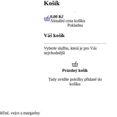
Košík
0,00 Kč
Aktuální cena košíku
0,00 Kč
Aktuální cena košíku
Pokladna
Váš košík
Vyberte službu, která je pro Vás
nejvhodnější
Prázdný košík
Tady uvidíte položky přidané do
košíku
éčné, vejce a margaríny