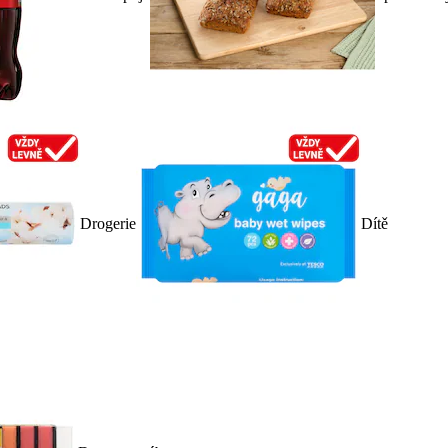
Drogerie
Dítě