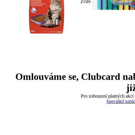
Zvíře
Omlouváme se, Clubcard nabíd
ji
Pro zobrazení platných akcí 
Speciální nabí