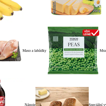
Maso a lahůdky
Mra
Nápoje
Speciální v