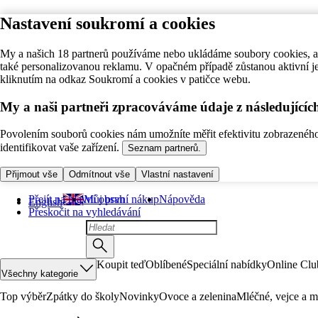
Nastavení soukromí a cookies
My a našich 18 partnerů používáme nebo ukládáme soubory cookies, ab
také personalizovanou reklamu. V opačném případě zůstanou aktivní j
kliknutím na odkaz Soukromí a cookies v patičce webu.
My a naši partneři zpracováváme údaje z následující
Povolením souborů cookies nám umožníte měřit efektivitu zobrazeného o
identifikovat vaše zařízení.
Seznam partnerů.
Přijmout vše
Odmítnout vše
Vlastní nastavení
Přejít na hlavní obsah
Můj první nákup
Nápověda
English
Přeskočit na vyhledávání
Koupit teď
Oblíbené
Speciální nabídky
Online Clu
Všechny kategorie
Top výběr
Zpátky do školy
Novinky
Ovoce a zelenina
Mléčné, vejce a m