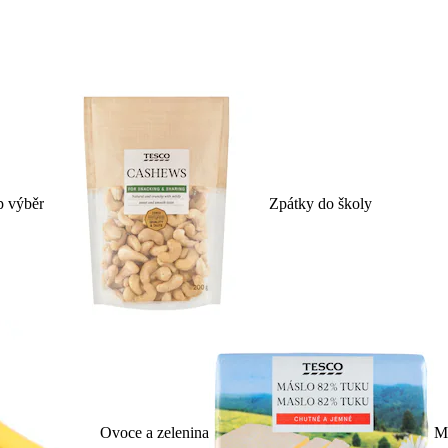
p výběr
Zpátky do školy
Ovoce a zelenina
Ml