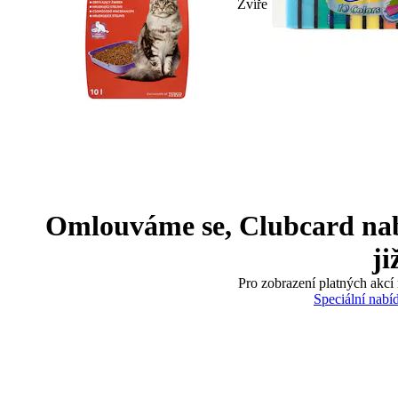
Zvíře
Omlouváme se, Clubcard nabíd
ji
Pro zobrazení platných akcí 
Speciální nabí