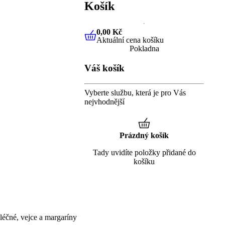
Košík
0,00 Kč
Aktuální cena košíku
0,00 Kč
Aktuální cena košíku
Pokladna
Váš košík
Vyberte službu, která je pro Vás
nejvhodnější
Prázdný košík
Tady uvidíte položky přidané do
košíku
éčné, vejce a margaríny