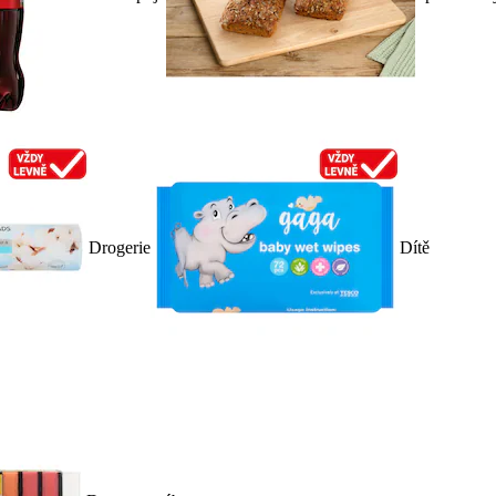
Drogerie
Dítě