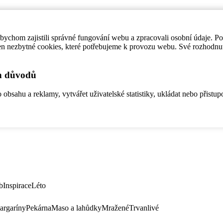
ychom zajistili správné fungování webu a zpracovali osobní údaje. P
en nezbytné cookies, které potřebujeme k provozu webu. Své rozhodnu
ch důvodů
bsahu a reklamy, vytvářet uživatelské statistiky, ukládat nebo přistup
b
Inspirace
Léto
argaríny
Pekárna
Maso a lahůdky
Mražené
Trvanlivé