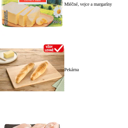
Mléčné, vejce a margaríny
Pekárna