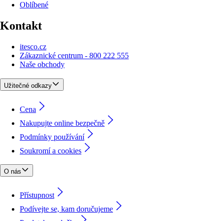
Oblíbené
Kontakt
itesco.cz
Zákaznické centrum - 800 222 555
Naše obchody
Užitečné odkazy
Cena
Nakupujte online bezpečně
Podmínky používání
Soukromí a cookies
O nás
Přístupnost
Podívejte se, kam doručujeme