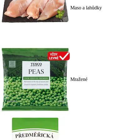
Maso a lahůdky
Mražené