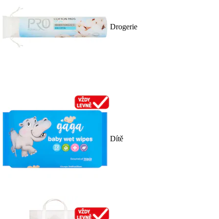
Drogerie
Dítě