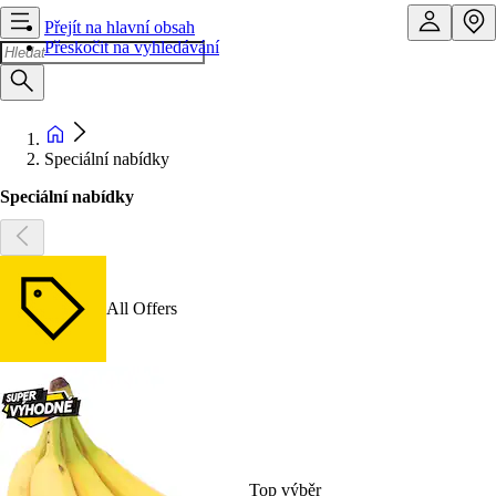
Přejít na hlavní obsah
Přeskočit na vyhledávání
Speciální nabídky
Speciální nabídky
All Offers
Top výběr