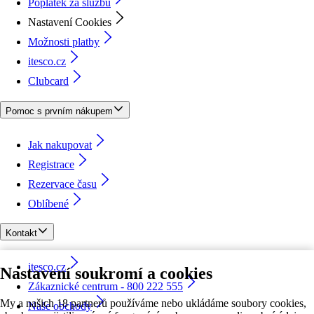
Poplatek za službu
Nastavení Cookies
Možnosti platby
itesco.cz
Clubcard
Pomoc s prvním nákupem
Jak nakupovat
Registrace
Rezervace času
Oblíbené
Kontakt
itesco.cz
Nastavení soukromí a cookies
Zákaznické centrum - 800 222 555
My a našich 18 partnerů používáme nebo ukládáme soubory cookies,
Naše obchody