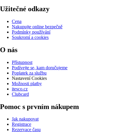
Užitečné odkazy
Cena
Nakupujte online bezpečně
Podmínky používání
Soukromí a cookies
O nás
Přístupnost
Podívejte se, kam doručujeme
Poplatek za službu
Nastavení Cookies
Možnosti platby
itesco.cz
Clubcard
Pomoc s prvním nákupem
Jak nakupovat
Registrace
Rezervace času