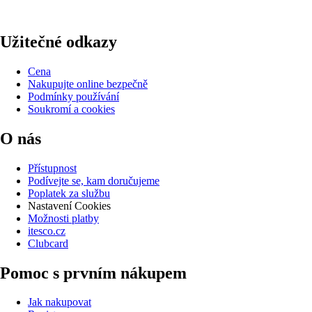
Užitečné odkazy
Cena
Nakupujte online bezpečně
Podmínky používání
Soukromí a cookies
O nás
Přístupnost
Podívejte se, kam doručujeme
Poplatek za službu
Nastavení Cookies
Možnosti platby
itesco.cz
Clubcard
Pomoc s prvním nákupem
Jak nakupovat