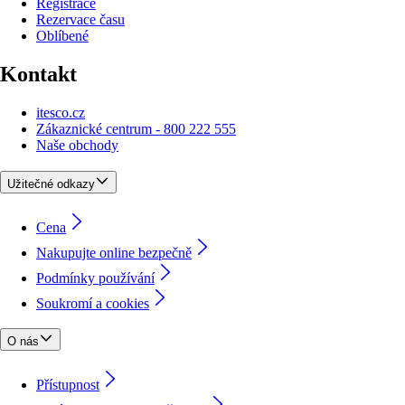
Registrace
Rezervace času
Oblíbené
Kontakt
itesco.cz
Zákaznické centrum - 800 222 555
Naše obchody
Užitečné odkazy
Cena
Nakupujte online bezpečně
Podmínky používání
Soukromí a cookies
O nás
Přístupnost