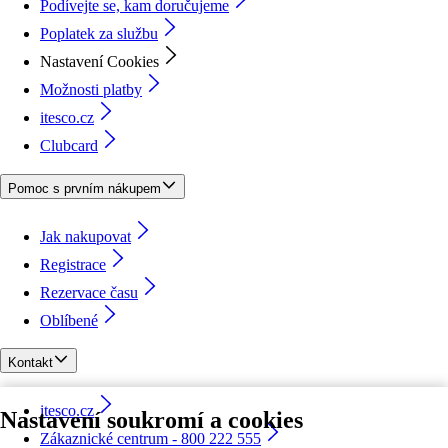
Podívejte se, kam doručujeme
Poplatek za službu
Nastavení Cookies
Možnosti platby
itesco.cz
Clubcard
Pomoc s prvním nákupem
Jak nakupovat
Registrace
Rezervace času
Oblíbené
Kontakt
itesco.cz
Nastavení soukromí a cookies
Zákaznické centrum - 800 222 555