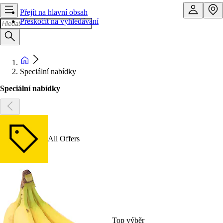
Přejít na hlavní obsah
Přeskočit na vyhledávání
Speciální nabídky
Speciální nabídky
All Offers
Top výběr