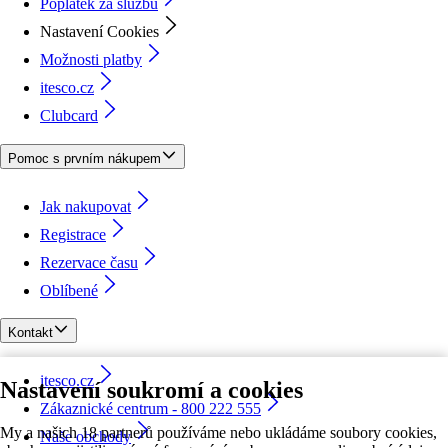
Poplatek za službu
Nastavení Cookies
Možnosti platby
itesco.cz
Clubcard
Pomoc s prvním nákupem
Jak nakupovat
Registrace
Rezervace času
Oblíbené
Kontakt
itesco.cz
Nastavení soukromí a cookies
Zákaznické centrum - 800 222 555
My a našich 18 partnerů používáme nebo ukládáme soubory cookies,
Naše obchody