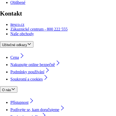
Oblíbené
Kontakt
itesco.cz
Zákaznické centrum - 800 222 555
Naše obchody
Užitečné odkazy
Cena
Nakupujte online bezpečně
Podmínky používání
Soukromí a cookies
O nás
Přístupnost
Podívejte se, kam doručujeme