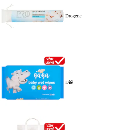
Drogerie
Dítě