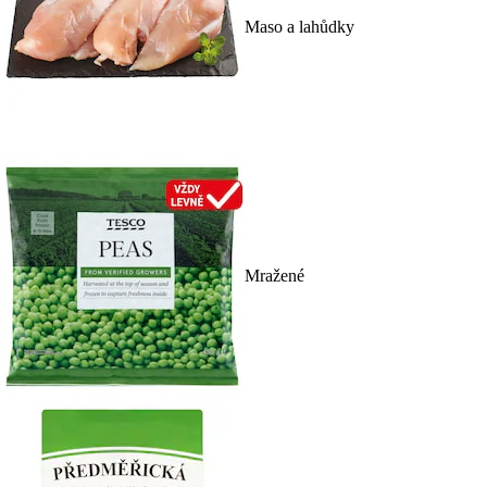
Maso a lahůdky
Mražené