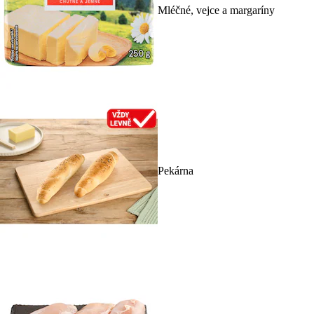
Mléčné, vejce a margaríny
Pekárna