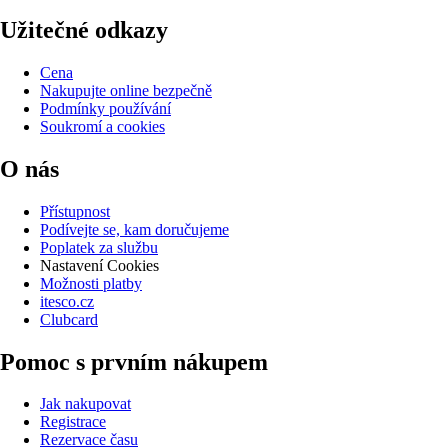
Užitečné odkazy
Cena
Nakupujte online bezpečně
Podmínky používání
Soukromí a cookies
O nás
Přístupnost
Podívejte se, kam doručujeme
Poplatek za službu
Nastavení Cookies
Možnosti platby
itesco.cz
Clubcard
Pomoc s prvním nákupem
Jak nakupovat
Registrace
Rezervace času