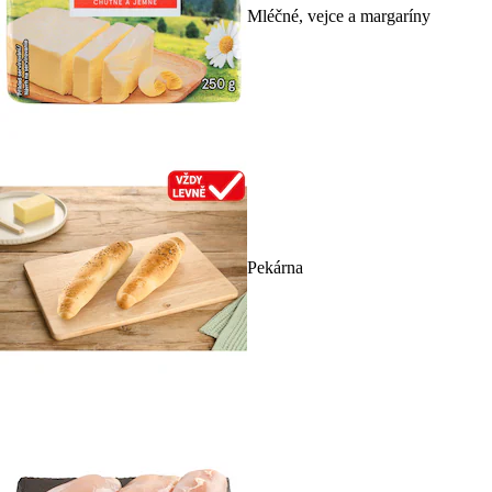
Mléčné, vejce a margaríny
Pekárna