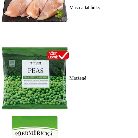
Maso a lahůdky
Mražené