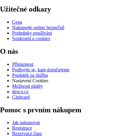
Užitečné odkazy
Cena
Nakupujte online bezpečně
Podmínky používání
Soukromí a cookies
O nás
Přístupnost
Podívejte se, kam doručujeme
Poplatek za službu
Nastavení Cookies
Možnosti platby
itesco.cz
Clubcard
Pomoc s prvním nákupem
Jak nakupovat
Registrace
Rezervace času