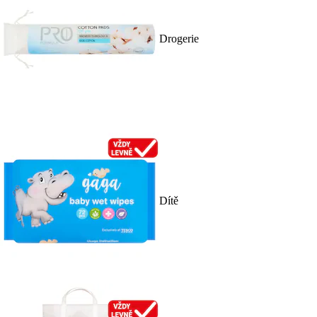
Drogerie
Dítě