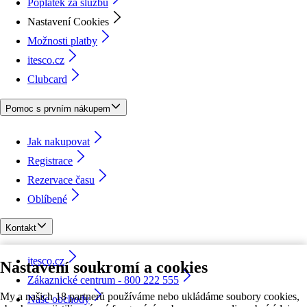
Poplatek za službu
Nastavení Cookies
Možnosti platby
itesco.cz
Clubcard
Pomoc s prvním nákupem
Jak nakupovat
Registrace
Rezervace času
Oblíbené
Kontakt
itesco.cz
Nastavení soukromí a cookies
Zákaznické centrum - 800 222 555
My a našich 18 partnerů používáme nebo ukládáme soubory cookies,
Naše obchody