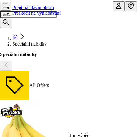
Přejít na hlavní obsah
Přeskočit na vyhledávání
Speciální nabídky
Speciální nabídky
All Offers
Top výběr