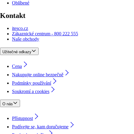
Oblíbené
Kontakt
itesco.cz
Zákaznické centrum - 800 222 555
Naše obchody
Užitečné odkazy
Cena
Nakupujte online bezpečně
Podmínky používání
Soukromí a cookies
O nás
Přístupnost
Podívejte se, kam doručujeme