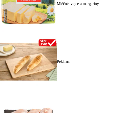
Mléčné, vejce a margaríny
Pekárna