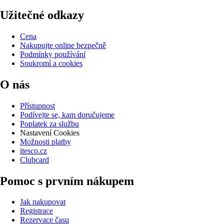
Užitečné odkazy
Cena
Nakupujte online bezpečně
Podmínky používání
Soukromí a cookies
O nás
Přístupnost
Podívejte se, kam doručujeme
Poplatek za službu
Nastavení Cookies
Možnosti platby
itesco.cz
Clubcard
Pomoc s prvním nákupem
Jak nakupovat
Registrace
Rezervace času