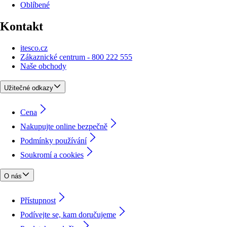
Oblíbené
Kontakt
itesco.cz
Zákaznické centrum - 800 222 555
Naše obchody
Užitečné odkazy
Cena
Nakupujte online bezpečně
Podmínky používání
Soukromí a cookies
O nás
Přístupnost
Podívejte se, kam doručujeme