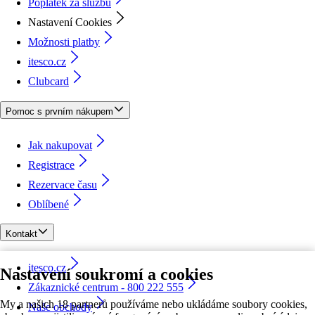
Poplatek za službu
Nastavení Cookies
Možnosti platby
itesco.cz
Clubcard
Pomoc s prvním nákupem
Jak nakupovat
Registrace
Rezervace času
Oblíbené
Kontakt
itesco.cz
Nastavení soukromí a cookies
Zákaznické centrum - 800 222 555
My a našich 18 partnerů používáme nebo ukládáme soubory cookies,
Naše obchody