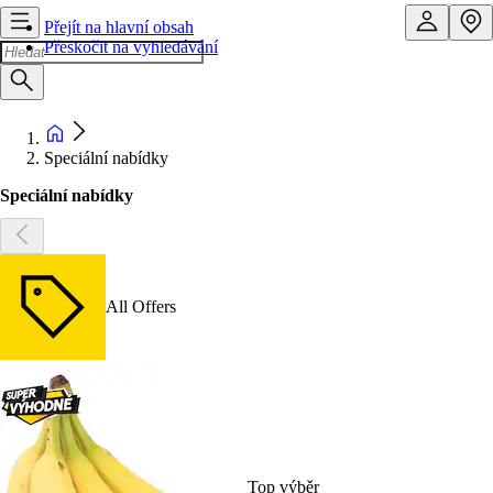
Přejít na hlavní obsah
Přeskočit na vyhledávání
Speciální nabídky
Speciální nabídky
All Offers
Top výběr