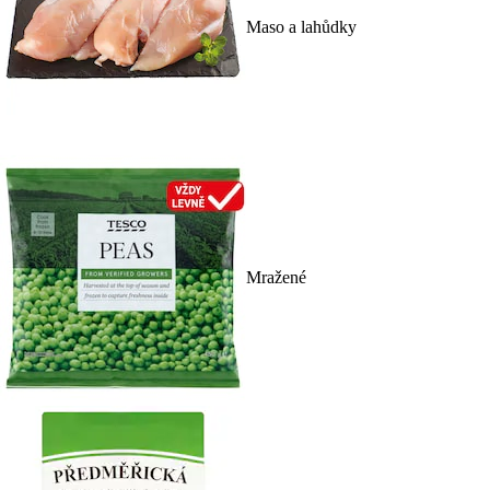
Maso a lahůdky
Mražené