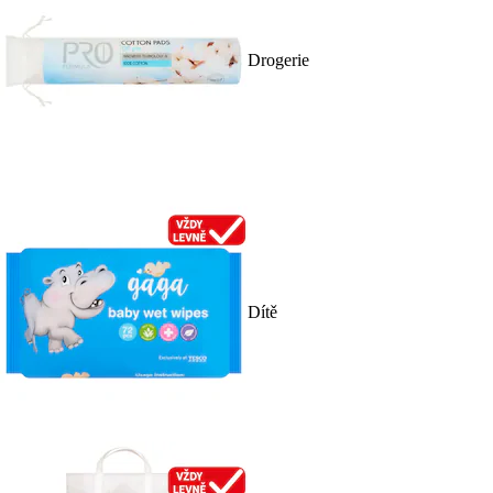
Drogerie
Dítě