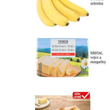
zelenina
Mléčné,
vejce a
margaríny