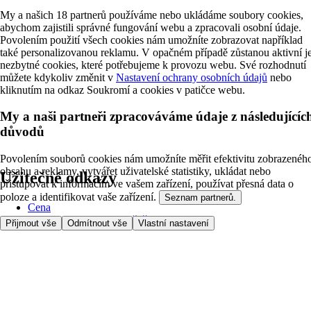
My a našich 18 partnerů používáme nebo ukládáme soubory cookies,
abychom zajistili správné fungování webu a zpracovali osobní údaje.
Povolením použití všech cookies nám umožníte zobrazovat například
také personalizovanou reklamu. V opačném případě zůstanou aktivní j
nezbytné cookies, které potřebujeme k provozu webu. Své rozhodnutí
můžete kdykoliv změnit v
Nastavení ochrany osobních údajů
nebo
kliknutím na odkaz Soukromí a cookies v patičce webu.
My a naši partneři zpracováváme údaje z následujícíc
důvodů
Povolením souborů cookies nám umožníte měřit efektivitu zobrazenéh
obsahu a reklamy, vytvářet uživatelské statistiky, ukládat nebo
Užitečné odkazy
přistupovat k informacím ve vašem zařízení, používat přesná data o
poloze a identifikovat vaše zařízení.
Seznam partnerů.
Cena
Nakupujte online bezpečně
Přijmout vše
Odmítnout vše
Vlastní nastavení
Podmínky používání
Soukromí a cookies
O nás
Přístupnost