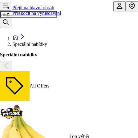
Přejít na hlavní obsah
Přeskočit na vyhledávání
Speciální nabídky
Speciální nabídky
All Offers
Top výběr