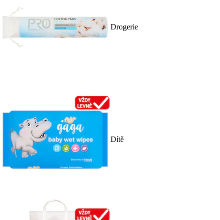
Drogerie
Dítě