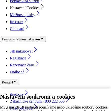
Poplatek za službu
Nastavení Cookies
Možnosti platby
itesco.cz
Clubcard
Pomoc s prvním nákupem
Jak nakupovat
Registrace
Rezervace času
Oblíbené
Kontakt
itesco.cz
Nastavení soukromí a cookies
Zákaznické centrum - 800 222 555
My a našich 18 partnerů používáme nebo ukládáme soubory cookies,
Naše obchody