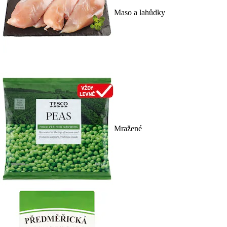
Maso a lahůdky
Mražené