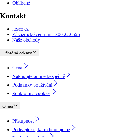
Oblíbené
Kontakt
itesco.cz
Zákaznické centrum - 800 222 555
Naše obchody
Užitečné odkazy
Cena
Nakupujte online bezpečně
Podmínky používání
Soukromí a cookies
O nás
Přístupnost
Podívejte se, kam doručujeme