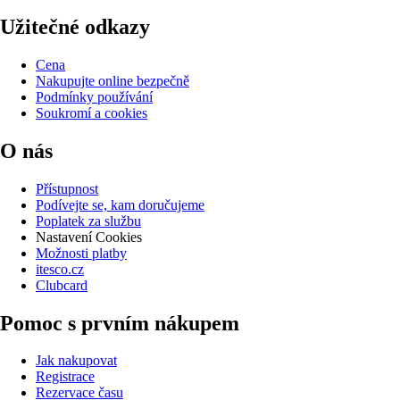
Užitečné odkazy
Cena
Nakupujte online bezpečně
Podmínky používání
Soukromí a cookies
O nás
Přístupnost
Podívejte se, kam doručujeme
Poplatek za službu
Nastavení Cookies
Možnosti platby
itesco.cz
Clubcard
Pomoc s prvním nákupem
Jak nakupovat
Registrace
Rezervace času