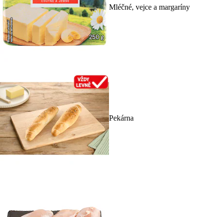
Mléčné, vejce a margaríny
Pekárna