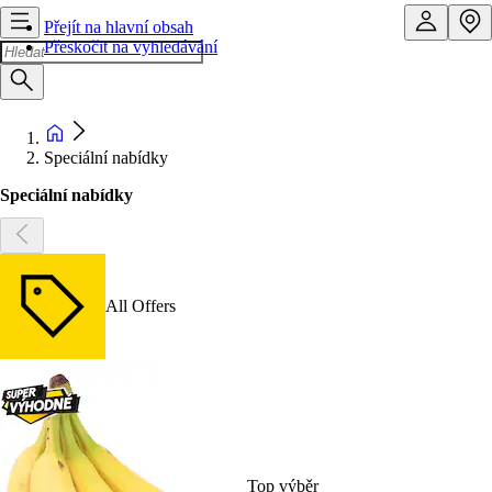
Přejít na hlavní obsah
Přeskočit na vyhledávání
Speciální nabídky
Speciální nabídky
All Offers
Top výběr