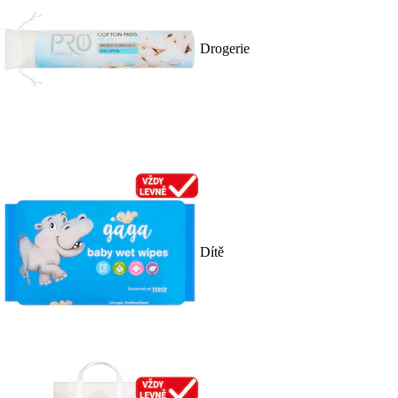
Drogerie
Dítě