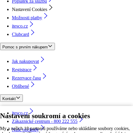
Poplatek za službu
Nastavení Cookies
Možnosti platby
itesco.cz
Clubcard
Pomoc s prvním nákupem
Jak nakupovat
Registrace
Rezervace času
Oblíbené
Kontakt
itesco.cz
Nastavení soukromí a cookies
Zákaznické centrum - 800 222 555
My a našich 18 partnerů používáme nebo ukládáme soubory cookies,
Naše obchody