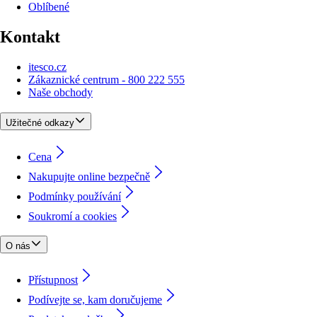
Oblíbené
Kontakt
itesco.cz
Zákaznické centrum - 800 222 555
Naše obchody
Užitečné odkazy
Cena
Nakupujte online bezpečně
Podmínky používání
Soukromí a cookies
O nás
Přístupnost
Podívejte se, kam doručujeme