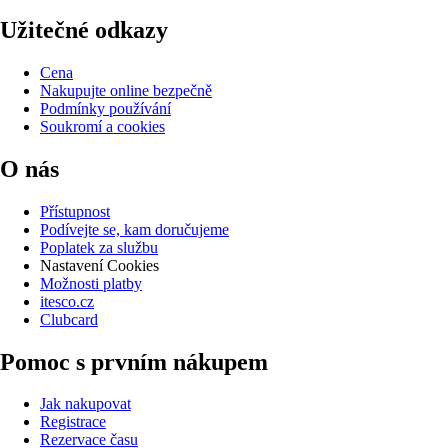
Užitečné odkazy
Cena
Nakupujte online bezpečně
Podmínky používání
Soukromí a cookies
O nás
Přístupnost
Podívejte se, kam doručujeme
Poplatek za službu
Nastavení Cookies
Možnosti platby
itesco.cz
Clubcard
Pomoc s prvním nákupem
Jak nakupovat
Registrace
Rezervace času