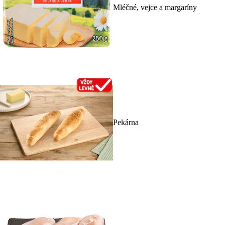
Mléčné, vejce a margaríny
Pekárna