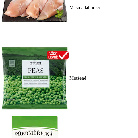
Maso a lahůdky
Mražené