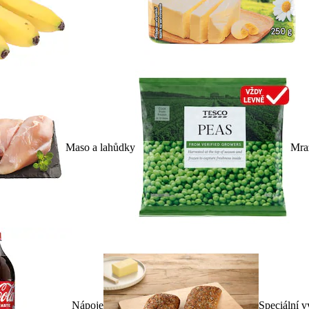
Maso a lahůdky
Mra
Nápoje
Speciální v