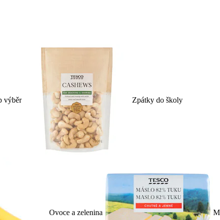
p výběr
Zpátky do školy
Ovoce a zelenina
Ml