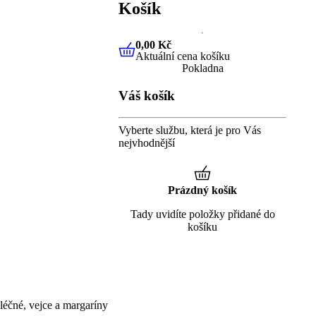
Košík
0,00 Kč
Aktuální cena košíku
0,00 Kč
Aktuální cena košíku
Pokladna
Váš košík
Vyberte službu, která je pro Vás
nejvhodnější
Prázdný košík
Tady uvidíte položky přidané do
košíku
éčné, vejce a margaríny