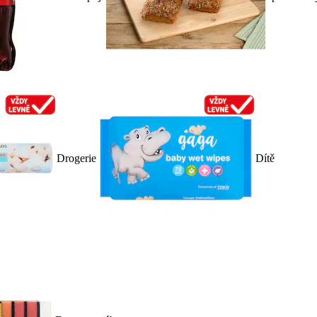
Drogerie
Dítě