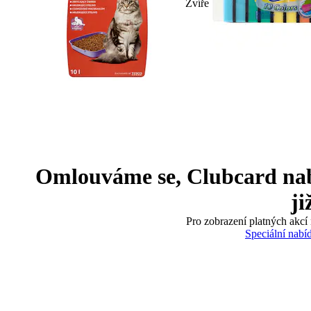
Zvíře
Omlouváme se, Clubcard nabíd
ji
Pro zobrazení platných akcí 
Speciální nabí