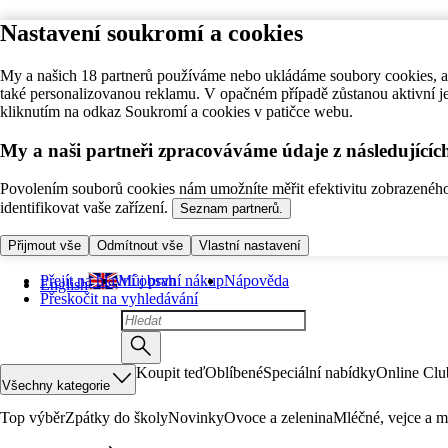
Nastavení soukromí a cookies
My a našich 18 partnerů používáme nebo ukládáme soubory cookies, ab
také personalizovanou reklamu. V opačném případě zůstanou aktivní j
kliknutím na odkaz Soukromí a cookies v patičce webu.
My a naši partneři zpracováváme údaje z následující
Povolením souborů cookies nám umožníte měřit efektivitu zobrazeného o
identifikovat vaše zařízení.
Seznam partnerů.
Přijmout vše
Odmítnout vše
Vlastní nastavení
Přejít na hlavní obsah
Můj první nákup
Nápověda
English
Přeskočit na vyhledávání
Koupit teď
Oblíbené
Speciální nabídky
Online Clu
Všechny kategorie
Top výběr
Zpátky do školy
Novinky
Ovoce a zelenina
Mléčné, vejce a m