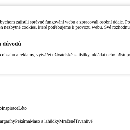
ychom zajistili správné fungování webu a zpracovali osobní údaje. P
en nezbytné cookies, které potřebujeme k provozu webu. Své rozhodnu
ch důvodů
bsahu a reklamy, vytvářet uživatelské statistiky, ukládat nebo přistup
b
Inspirace
Léto
argaríny
Pekárna
Maso a lahůdky
Mražené
Trvanlivé