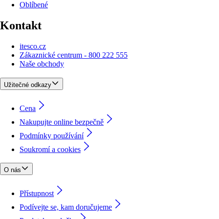
Oblíbené
Kontakt
itesco.cz
Zákaznické centrum - 800 222 555
Naše obchody
Užitečné odkazy
Cena
Nakupujte online bezpečně
Podmínky používání
Soukromí a cookies
O nás
Přístupnost
Podívejte se, kam doručujeme