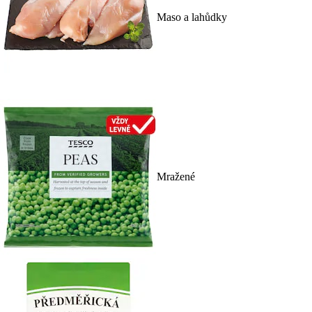
Maso a lahůdky
Mražené