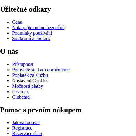
Užitečné odkazy
Cena
Nakupujte online bezpečně
Podmínky používání
Soukromí a cookies
O nás
Přístupnost
Podívejte se, kam doručujeme
Poplatek za službu
Nastavení Cookies
Možnosti platby
itesco.cz
Clubcard
Pomoc s prvním nákupem
Jak nakupovat
Registrace
Rezervace času