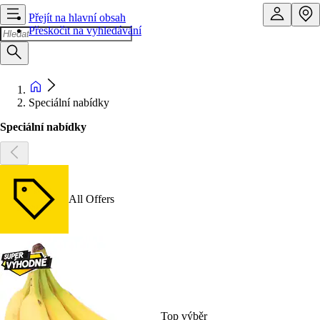
Přejít na hlavní obsah
Přeskočit na vyhledávání
Speciální nabídky
Speciální nabídky
All Offers
Top výběr