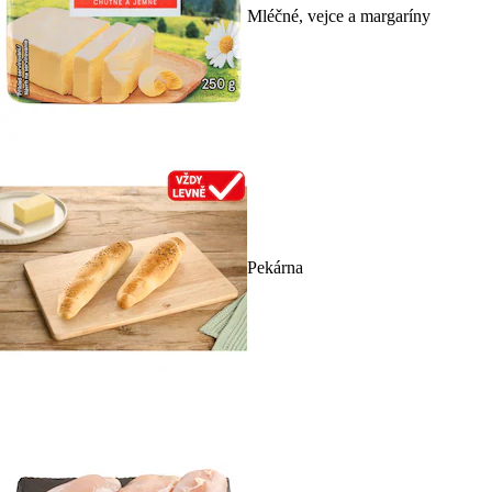
Mléčné, vejce a margaríny
Pekárna