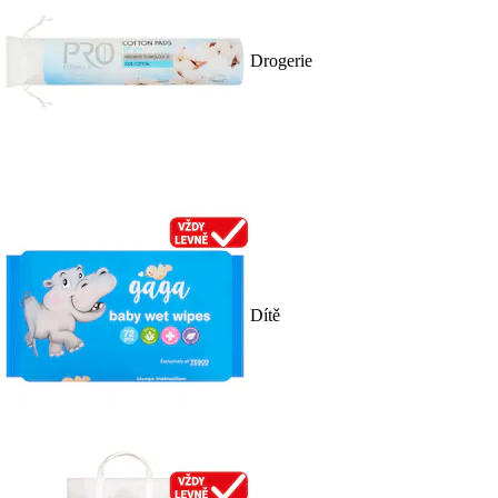
Drogerie
Dítě