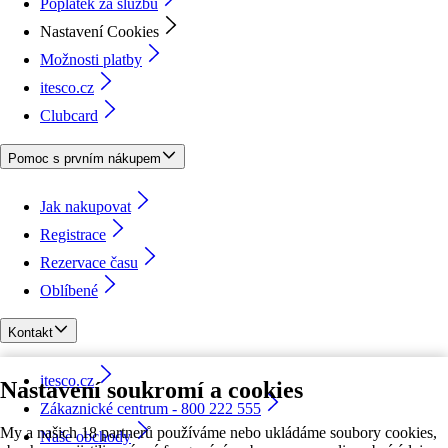
Poplatek za službu
Nastavení Cookies
Možnosti platby
itesco.cz
Clubcard
Pomoc s prvním nákupem
Jak nakupovat
Registrace
Rezervace času
Oblíbené
Kontakt
itesco.cz
Nastavení soukromí a cookies
Zákaznické centrum - 800 222 555
My a našich 18 partnerů používáme nebo ukládáme soubory cookies,
Naše obchody