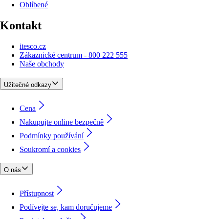
Oblíbené
Kontakt
itesco.cz
Zákaznické centrum - 800 222 555
Naše obchody
Užitečné odkazy
Cena
Nakupujte online bezpečně
Podmínky používání
Soukromí a cookies
O nás
Přístupnost
Podívejte se, kam doručujeme