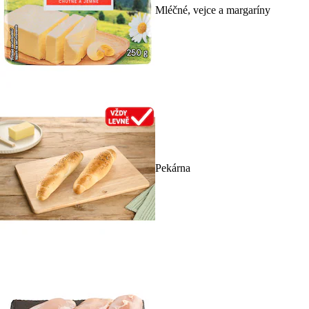
Mléčné, vejce a margaríny
Pekárna