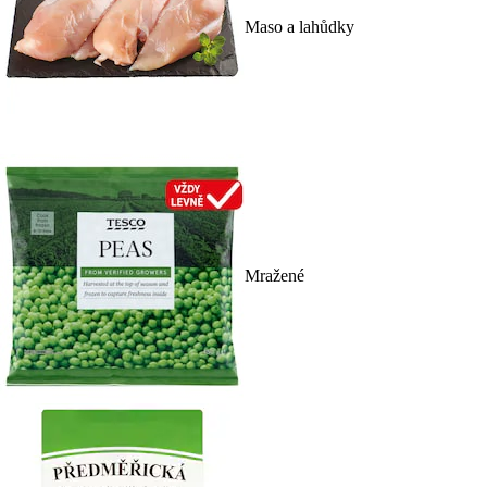
Maso a lahůdky
Mražené