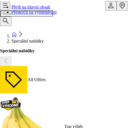
Přejít na hlavní obsah
Přeskočit na vyhledávání
Speciální nabídky
Speciální nabídky
All Offers
Top výběr