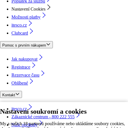
Poplatek za službu
Nastavení Cookies
Možnosti platby
itesco.cz
Clubcard
Pomoc s prvním nákupem
Jak nakupovat
Registrace
Rezervace času
Oblíbené
Kontakt
itesco.cz
Nastavení soukromí a cookies
Zákaznické centrum - 800 222 555
My a našich 18 partnerů používáme nebo ukládáme soubory cookies,
Naše obchody