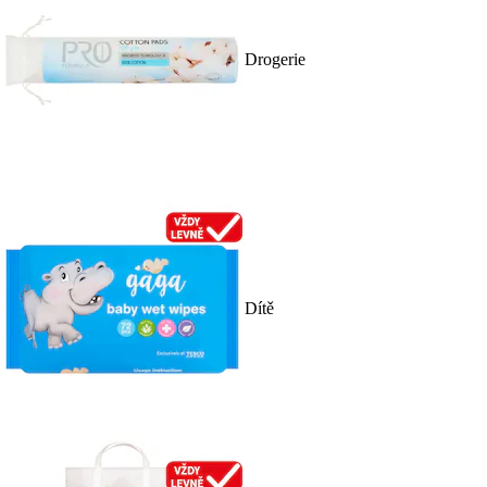
Drogerie
Dítě