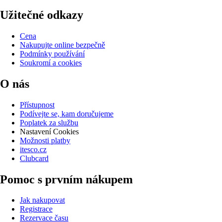
Užitečné odkazy
Cena
Nakupujte online bezpečně
Podmínky používání
Soukromí a cookies
O nás
Přístupnost
Podívejte se, kam doručujeme
Poplatek za službu
Nastavení Cookies
Možnosti platby
itesco.cz
Clubcard
Pomoc s prvním nákupem
Jak nakupovat
Registrace
Rezervace času