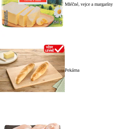
Mléčné, vejce a margaríny
Pekárna