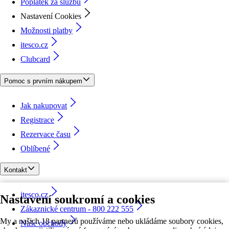
Poplatek za službu
Nastavení Cookies
Možnosti platby
itesco.cz
Clubcard
Pomoc s prvním nákupem
Jak nakupovat
Registrace
Rezervace času
Oblíbené
Kontakt
itesco.cz
Nastavení soukromí a cookies
Zákaznické centrum - 800 222 555
My a našich 18 partnerů používáme nebo ukládáme soubory cookies,
Naše obchody