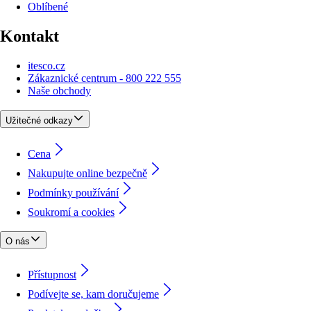
Oblíbené
Kontakt
itesco.cz
Zákaznické centrum - 800 222 555
Naše obchody
Užitečné odkazy
Cena
Nakupujte online bezpečně
Podmínky používání
Soukromí a cookies
O nás
Přístupnost
Podívejte se, kam doručujeme