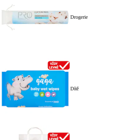
Drogerie
Dítě