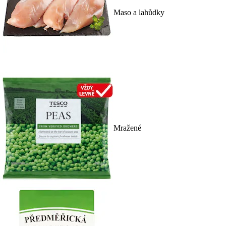
Maso a lahůdky
Mražené