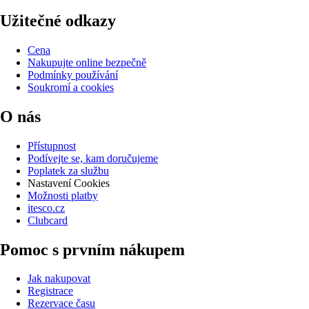
Užitečné odkazy
Cena
Nakupujte online bezpečně
Podmínky používání
Soukromí a cookies
O nás
Přístupnost
Podívejte se, kam doručujeme
Poplatek za službu
Nastavení Cookies
Možnosti platby
itesco.cz
Clubcard
Pomoc s prvním nákupem
Jak nakupovat
Registrace
Rezervace času