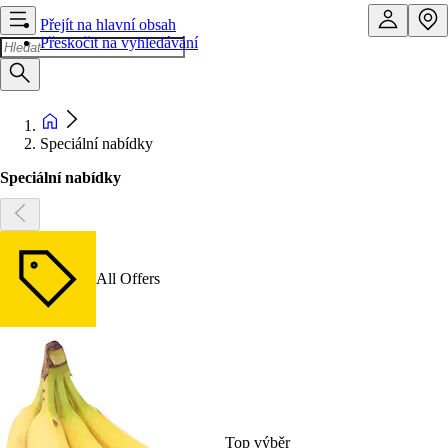
Přejít na hlavní obsah
Přeskočit na vyhledávání
Speciální nabídky
Speciální nabídky
All Offers
Top výběr