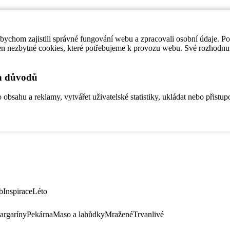
ychom zajistili správné fungování webu a zpracovali osobní údaje. P
en nezbytné cookies, které potřebujeme k provozu webu. Své rozhodnu
ch důvodů
bsahu a reklamy, vytvářet uživatelské statistiky, ukládat nebo přistup
b
Inspirace
Léto
argaríny
Pekárna
Maso a lahůdky
Mražené
Trvanlivé