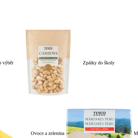
p výběr
Zpátky do školy
Ovoce a zelenina
Ml