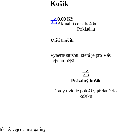
Košík
0,00 Kč
Aktuální cena košíku
0,00 Kč
Aktuální cena košíku
Pokladna
Váš košík
Vyberte službu, která je pro Vás
nejvhodnější
Prázdný košík
Tady uvidíte položky přidané do
košíku
éčné, vejce a margaríny