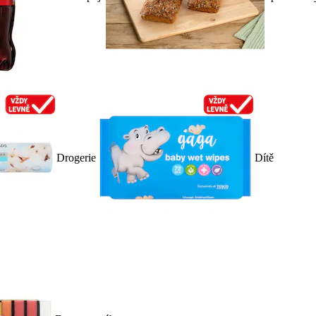
Drogerie
Dítě