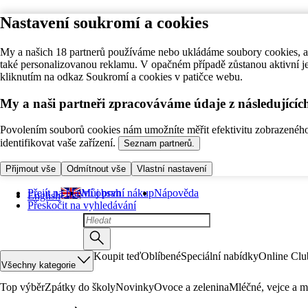
Nastavení soukromí a cookies
My a našich 18 partnerů používáme nebo ukládáme soubory cookies, ab
také personalizovanou reklamu. V opačném případě zůstanou aktivní j
kliknutím na odkaz Soukromí a cookies v patičce webu.
My a naši partneři zpracováváme údaje z následující
Povolením souborů cookies nám umožníte měřit efektivitu zobrazeného o
identifikovat vaše zařízení.
Seznam partnerů.
Přijmout vše
Odmítnout vše
Vlastní nastavení
Přejít na hlavní obsah
Můj první nákup
Nápověda
English
Přeskočit na vyhledávání
Koupit teď
Oblíbené
Speciální nabídky
Online Clu
Všechny kategorie
Top výběr
Zpátky do školy
Novinky
Ovoce a zelenina
Mléčné, vejce a m