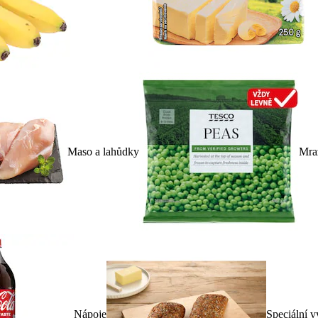
Maso a lahůdky
Mra
Nápoje
Speciální v