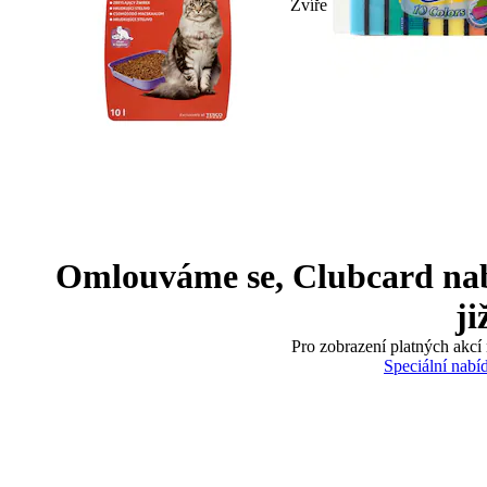
Zvíře
Omlouváme se, Clubcard nabíd
ji
Pro zobrazení platných akcí 
Speciální nabí