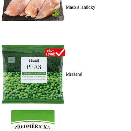
Maso a lahůdky
Mražené