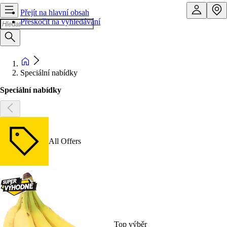
Přejít na hlavní obsah
Přeskočit na vyhledávání
Speciální nabídky
Speciální nabídky
All Offers
Top výběr