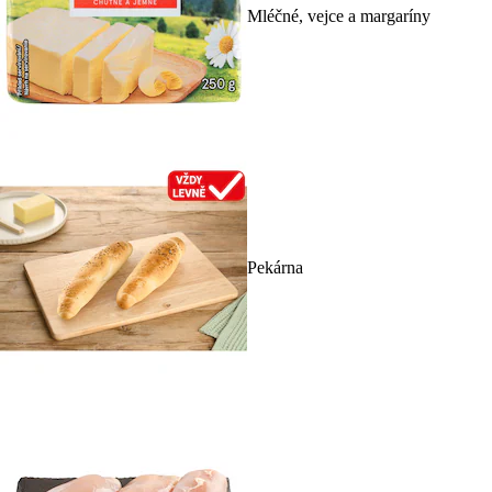
Mléčné, vejce a margaríny
Pekárna