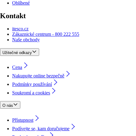
Oblíbené
Kontakt
itesco.cz
Zákaznické centrum - 800 222 555
Naše obchody
Užitečné odkazy
Cena
Nakupujte online bezpečně
Podmínky používání
Soukromí a cookies
O nás
Přístupnost
Podívejte se, kam doručujeme