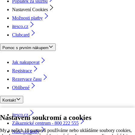
Poplatek za službu
Nastavení Cookies
Možnosti platby
itesco.cz
Clubcard
Pomoc s prvním nákupem
Jak nakupovat
Registrace
Rezervace času
Oblíbené
Kontakt
itesco.cz
Nastavení soukromí a cookies
Zákaznické centrum - 800 222 555
My a našich 18 partnerů používáme nebo ukládáme soubory cookies,
Naše obchody