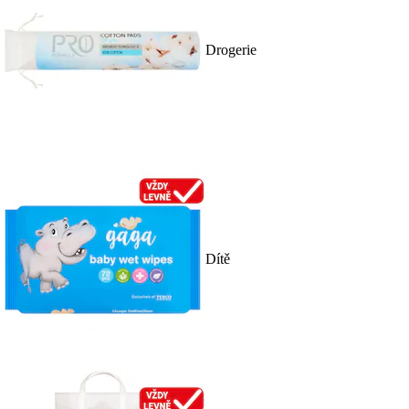
Drogerie
Dítě