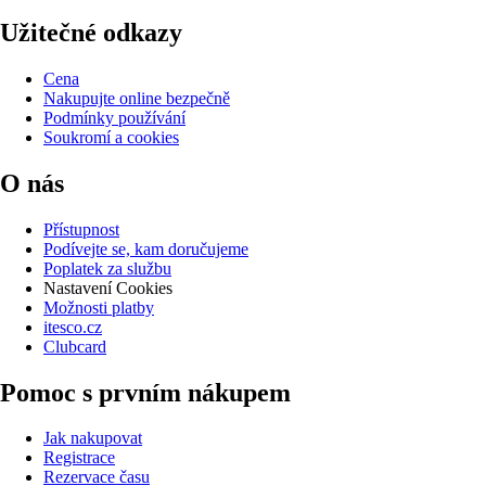
Užitečné odkazy
Cena
Nakupujte online bezpečně
Podmínky používání
Soukromí a cookies
O nás
Přístupnost
Podívejte se, kam doručujeme
Poplatek za službu
Nastavení Cookies
Možnosti platby
itesco.cz
Clubcard
Pomoc s prvním nákupem
Jak nakupovat
Registrace
Rezervace času