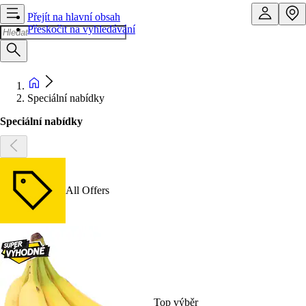
Přejít na hlavní obsah
Přeskočit na vyhledávání
Speciální nabídky
Speciální nabídky
All Offers
Top výběr