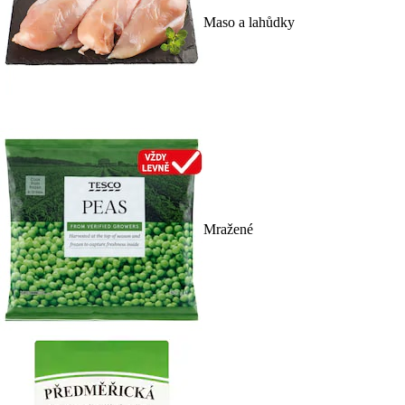
Maso a lahůdky
Mražené