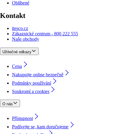
Oblíbené
Kontakt
itesco.cz
Zákaznické centrum - 800 222 555
Naše obchody
Užitečné odkazy
Cena
Nakupujte online bezpečně
Podmínky používání
Soukromí a cookies
O nás
Přístupnost
Podívejte se, kam doručujeme