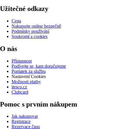
Užitečné odkazy
Cena
Nakupujte online bezpečně
Podmínky používání
Soukromí a cookies
O nás
Přístupnost
Podívejte se, kam doručujeme
Poplatek za službu
Nastavení Cookies
Možnosti platby
itesco.cz
Clubcard
Pomoc s prvním nákupem
Jak nakupovat
Registrace
Rezervace času