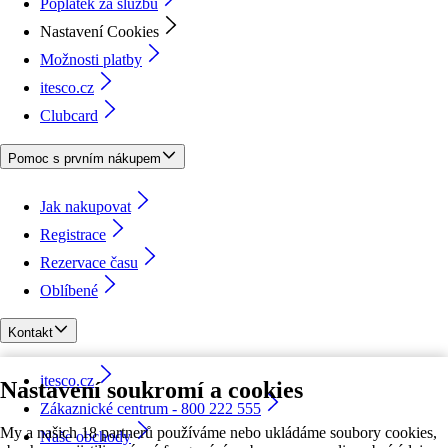
Poplatek za službu
Nastavení Cookies
Možnosti platby
itesco.cz
Clubcard
Pomoc s prvním nákupem
Jak nakupovat
Registrace
Rezervace času
Oblíbené
Kontakt
itesco.cz
Nastavení soukromí a cookies
Zákaznické centrum - 800 222 555
My a našich 18 partnerů používáme nebo ukládáme soubory cookies,
Naše obchody