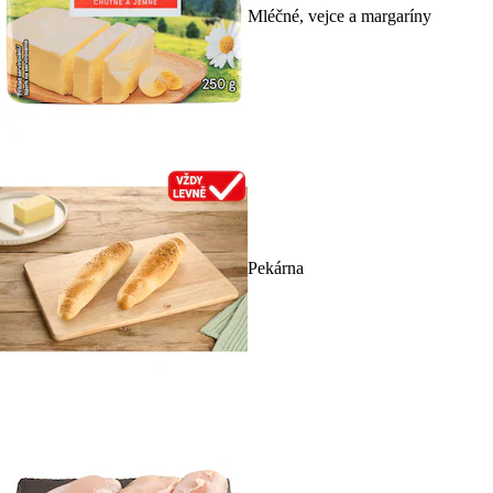
Mléčné, vejce a margaríny
Pekárna