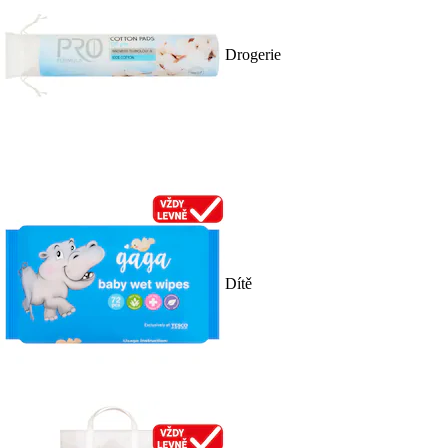
Drogerie
Dítě