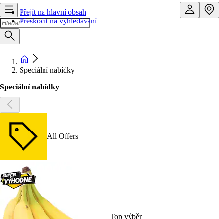
Přejít na hlavní obsah
Přeskočit na vyhledávání
Speciální nabídky
Speciální nabídky
All Offers
Top výběr