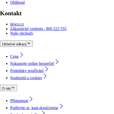
Oblíbené
Kontakt
itesco.cz
Zákaznické centrum - 800 222 555
Naše obchody
Užitečné odkazy
Cena
Nakupujte online bezpečně
Podmínky používání
Soukromí a cookies
O nás
Přístupnost
Podívejte se, kam doručujeme