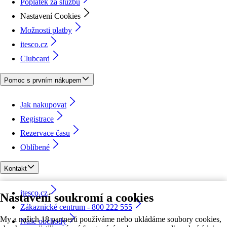
Poplatek za službu
Nastavení Cookies
Možnosti platby
itesco.cz
Clubcard
Pomoc s prvním nákupem
Jak nakupovat
Registrace
Rezervace času
Oblíbené
Kontakt
itesco.cz
Nastavení soukromí a cookies
Zákaznické centrum - 800 222 555
My a našich 18 partnerů používáme nebo ukládáme soubory cookies,
Naše obchody