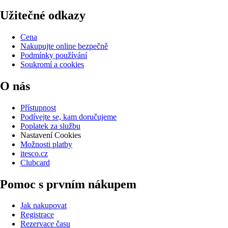
Užitečné odkazy
Cena
Nakupujte online bezpečně
Podmínky používání
Soukromí a cookies
O nás
Přístupnost
Podívejte se, kam doručujeme
Poplatek za službu
Nastavení Cookies
Možnosti platby
itesco.cz
Clubcard
Pomoc s prvním nákupem
Jak nakupovat
Registrace
Rezervace času