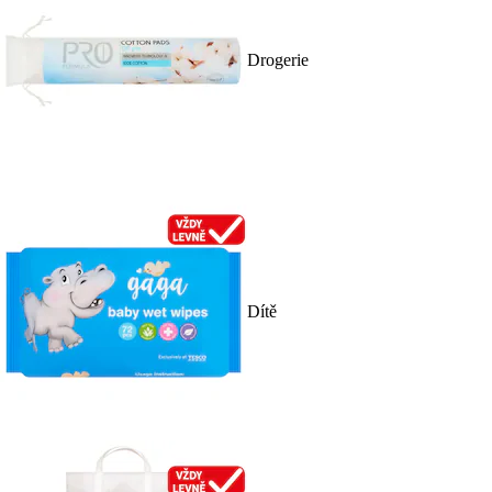
Drogerie
Dítě