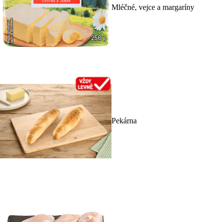
Mléčné, vejce a margaríny
Pekárna