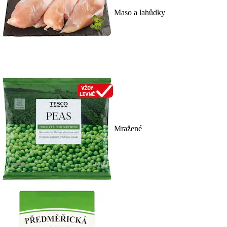
Maso a lahůdky
Mražené